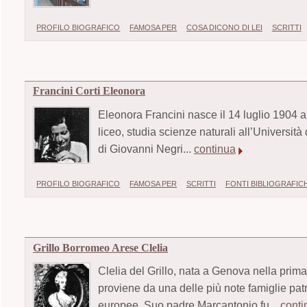
PROFILO BIOGRAFICO
FAMOSA PER
COSA DICONO DI LEI
SCRITTI
Francini Corti Eleonora
Eleonora Francini nasce il 14 luglio 1904 a 
liceo, studia scienze naturali all’Università
di Giovanni Negri...
continua
PROFILO BIOGRAFICO
FAMOSA PER
SCRITTI
FONTI BIBLIOGRAFIC
Grillo Borromeo Arese Clelia
Clelia del Grillo, nata a Genova nella prima
proviene da una delle più note famiglie patri
europee. Suo padre Marcantonio fu...
conti