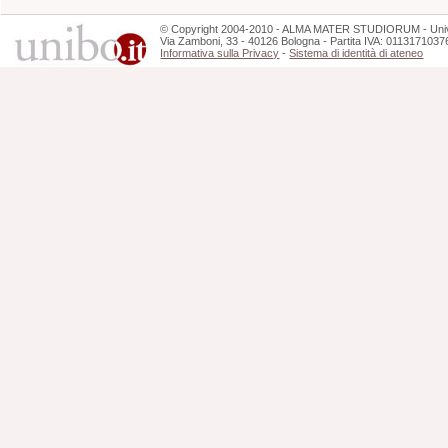
©
Copyright
2004-2010 - ALMA MATER STUDIORUM - Unive
Via Zamboni, 33 - 40126 Bologna - Partita IVA: 0113171037
Informativa sulla Privacy
-
Sistema di identità di ateneo