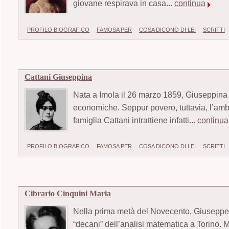
giovane respirava in casa...
continua
PROFILO BIOGRAFICO
FAMOSA PER
COSA DICONO DI LEI
SCRITTI
Cattani Giuseppina
Nata a Imola il 26 marzo 1859, Giuseppina 
economiche. Seppur povero, tuttavia, l’ambie
famiglia Cattani intrattiene infatti...
continua
PROFILO BIOGRAFICO
FAMOSA PER
COSA DICONO DI LEI
SCRITTI
Cibrario Cinquini Maria
Nella prima metà del Novecento, Giuseppe
“decani” dell’analisi matematica a Torino. 