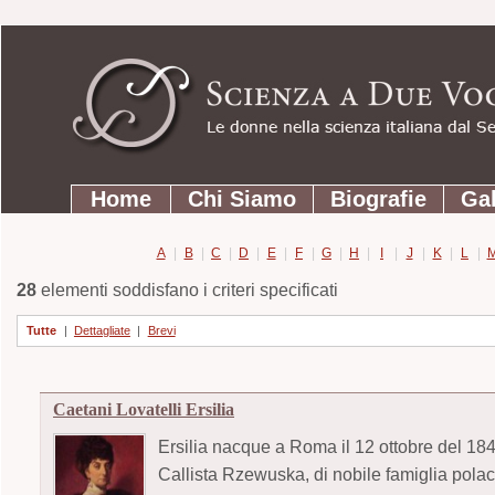
Strumenti
Salta
personali
ai
contenuti.
|
Salta
Sezioni
alla
Home
Chi Siamo
Biografie
Gal
navigazione
A
|
B
|
C
|
D
|
E
|
F
|
G
|
H
|
I
|
J
|
K
|
L
|
28
elementi soddisfano i criteri specificati
Tutte
|
Dettagliate
|
Brevi
Caetani Lovatelli Ersilia
Ersilia nacque a Roma il 12 ottobre del 18
Callista Rzewuska, di nobile famiglia polacc