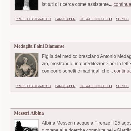
istituti di ricerca come assistente...
continu
PROFILO BIOGRAFICO
FAMOSA PER
COSA DICONO DI LEI
SCRITTI
Medaglia Faini Diamante
Figlia del medico bresciano Antonio Medag
zio, mostrando una predilezione per la lett
comporre sonetti e madrigali che...
continu
PROFILO BIOGRAFICO
FAMOSA PER
COSA DICONO DI LEI
SCRITTI
Messeri Albina
Albina Messeri nacque a Firenze il 25 agos
giovane alle ricerche compiute nel «Giardin