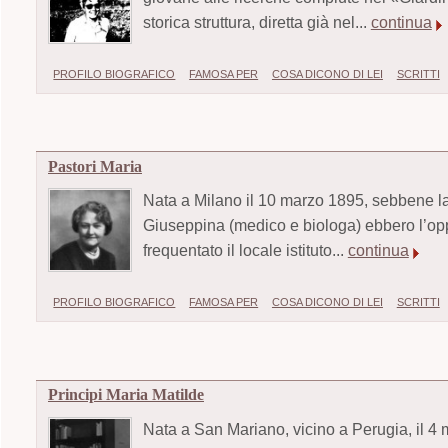
storica struttura, diretta già nel...
continua
PROFILO BIOGRAFICO
FAMOSA PER
COSA DICONO DI LEI
SCRITTI
Pastori Maria
Nata a Milano il 10 marzo 1895, sebbene la 
Giuseppina (medico e biologa) ebbero l’oppo
frequentato il locale istituto...
continua
PROFILO BIOGRAFICO
FAMOSA PER
COSA DICONO DI LEI
SCRITTI
Principi Maria Matilde
Nata a San Mariano, vicino a Perugia, il 4 m