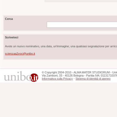
Cerca
Scriveteci
Avete un nuovo nominativo, una data, un'immagine, una qualsiasi segnalazione per arricch
scienzaa2voci@unibo.it
©
Copyright
2004-2010 - ALMA MATER STUDIORUM - Unive
Via Zamboni, 33 - 40126 Bologna - Partita IVA: 0113171037
Informativa sulla Privacy
-
Sistema di identità di ateneo