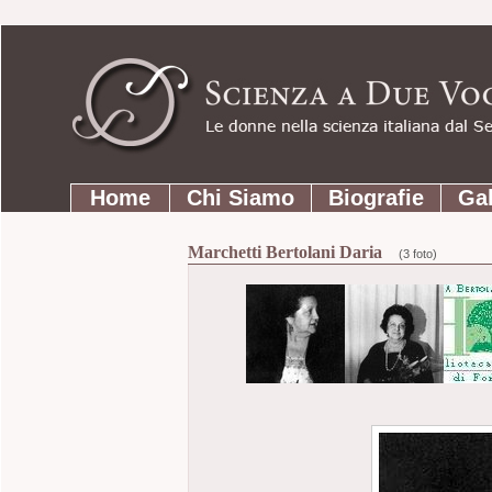
Strumenti
Salta
personali
ai
contenuti.
|
Salta
Sezioni
alla
Home
Chi Siamo
Biografie
Gal
navigazione
Marchetti Bertolani Daria
(3 foto)