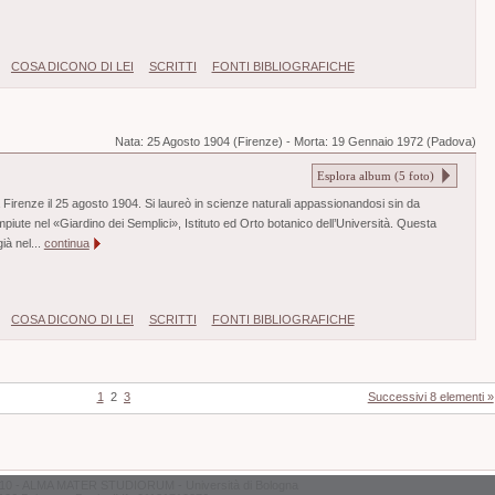
COSA DICONO DI LEI
SCRITTI
FONTI BIBLIOGRAFICHE
Nata:
25 Agosto 1904 (Firenze)
-
Morta:
19 Gennaio 1972 (Padova)
Esplora album (
5
foto)
Firenze il 25 agosto 1904. Si laureò in scienze naturali appassionandosi sin da
piute nel «Giardino dei Semplici», Istituto ed Orto botanico dell’Università. Questa
già nel...
continua
COSA DICONO DI LEI
SCRITTI
FONTI BIBLIOGRAFICHE
1
2
3
Successivi 8 elementi »
10 - ALMA MATER STUDIORUM - Università di Bologna