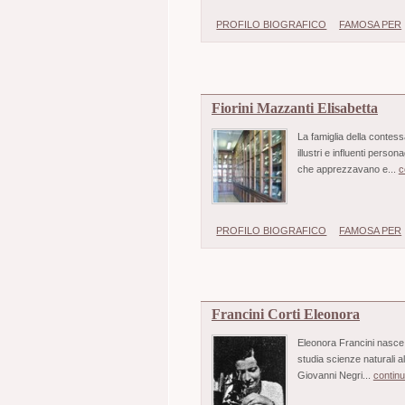
PROFILO BIOGRAFICO
FAMOSA PER
Fiorini Mazzanti Elisabetta
La famiglia della contess
illustri e influenti pers
che apprezzavano e...
c
PROFILO BIOGRAFICO
FAMOSA PER
Francini Corti Eleonora
Eleonora Francini nasce i
studia scienze naturali al
Giovanni Negri...
contin