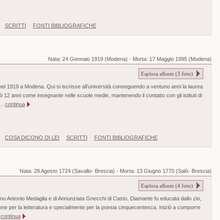
SCRITTI
FONTI BIBLIOGRAFICHE
Nata:
24 Gennaio 1919 (Modena)
-
Morta:
17 Maggio 1995 (Modena)
Esplora album (
3
foto)
el 1919 a Modena. Qui si iscrisse all’università conseguendo a ventuno anni la laurea
ò 12 anni come insegnante nelle scuole medie, mantenendo il contatto con gli istituti di
..
continua
COSA DICONO DI LEI
SCRITTI
FONTI BIBLIOGRAFICHE
Nata:
28 Agosto 1724 (Savallo- Brescia)
-
Morta:
13 Giugno 1770 (Salò- Brescia)
Esplora album (
4
foto)
ano Antonio Medaglia e di Annunziata Gnecchi di Casto, Diamante fu educata dallo zio,
ne per la letteratura e specialmente per la poesia cinquecentesca. Iniziò a comporre
.
continua