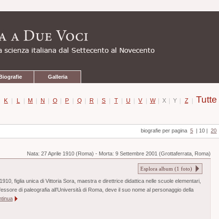
Biografie
Galleria
Tutte
|
K
|
L
|
M
|
N
|
O
|
P
|
Q
|
R
|
S
|
T
|
U
|
V
|
W
|
X
|
Y
|
Z
|
biografie per pagina
5
|
10
|
20
Nata:
27 Aprile 1910 (Roma)
-
Morta:
9 Settembre 2001 (Grottaferrata, Roma)
Esplora album (
1
foto)
910, figlia unica di Vittoria Sora, maestra e direttrice didattica nelle scuole elementari,
rofessore di paleografia all’Università di Roma, deve il suo nome al personaggio della
ntinua