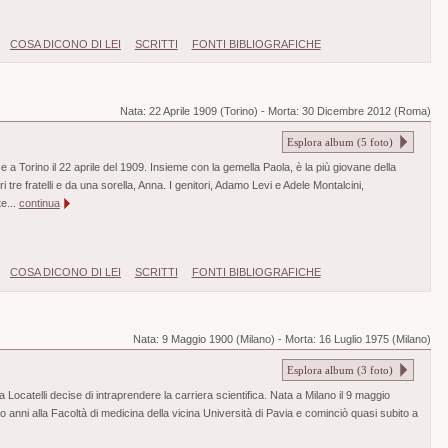
COSA DICONO DI LEI
SCRITTI
FONTI BIBLIOGRAFICHE
Nata:
22 Aprile 1909 (Torino)
-
Morta:
30 Dicembre 2012 (Roma)
Esplora album (
5
foto)
e a Torino il 22 aprile del 1909. Insieme con la gemella Paola, è la più giovane della
i tre fratelli e da una sorella, Anna. I genitori, Adamo Levi e Adele Montalcini,
e...
continua
COSA DICONO DI LEI
SCRITTI
FONTI BIBLIOGRAFICHE
Nata:
9 Maggio 1900 (Milano)
-
Morta:
16 Luglio 1975 (Milano)
Esplora album (
3
foto)
 Locatelli decise di intraprendere la carriera scientifica. Nata a Milano il 9 maggio
tto anni alla Facoltà di medicina della vicina Università di Pavia e cominciò quasi subito a