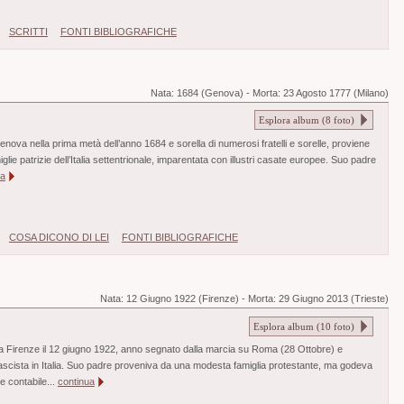
SCRITTI
FONTI BIBLIOGRAFICHE
Nata:
1684 (Genova)
-
Morta:
23 Agosto 1777 (Milano)
Esplora album (
8
foto)
 Genova nella prima metà dell’anno 1684 e sorella di numerosi fratelli e sorelle, proviene
glie patrizie dell’Italia settentrionale, imparentata con illustri casate europee. Suo padre
ua
COSA DICONO DI LEI
FONTI BIBLIOGRAFICHE
Nata:
12 Giugno 1922 (Firenze)
-
Morta:
29 Giugno 2013 (Trieste)
Esplora album (
10
foto)
a Firenze il 12 giugno 1922, anno segnato dalla marcia su Roma (28 Ottobre) e
fascista in Italia. Suo padre proveniva da una modesta famiglia protestante, ma godeva
e contabile...
continua