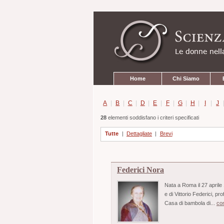
Strumenti
Salta
personali
ai
contenuti.
|
Salta
alla
navigazione
Sezioni
Home
Chi Siamo
A
|
B
|
C
|
D
|
E
|
F
|
G
|
H
|
I
|
J
28
elementi soddisfano i criteri specificati
Tutte
|
Dettagliate
|
Brevi
Federici Nora
Nata a Roma il 27 aprile 1
e di Vittorio Federici, p
Casa di bambola di...
co