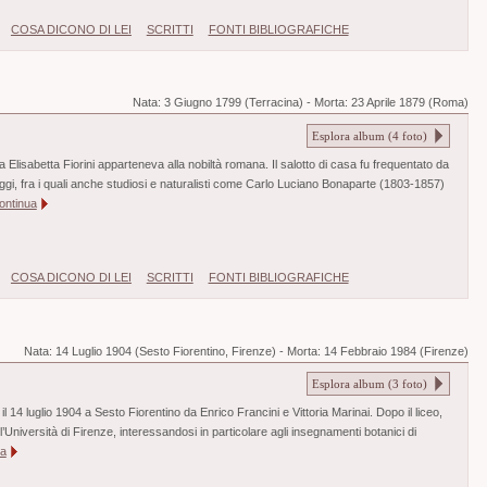
COSA DICONO DI LEI
SCRITTI
FONTI BIBLIOGRAFICHE
Nata:
3 Giugno 1799 (Terracina)
-
Morta:
23 Aprile 1879 (Roma)
Esplora album (
4
foto)
a Elisabetta Fiorini apparteneva alla nobiltà romana. Il salotto di casa fu frequentato da
onaggi, fra i quali anche studiosi e naturalisti come Carlo Luciano Bonaparte (1803-1857)
ontinua
COSA DICONO DI LEI
SCRITTI
FONTI BIBLIOGRAFICHE
Nata:
14 Luglio 1904 (Sesto Fiorentino, Firenze)
-
Morta:
14 Febbraio 1984 (Firenze)
Esplora album (
3
foto)
l 14 luglio 1904 a Sesto Fiorentino da Enrico Francini e Vittoria Marinai. Dopo il liceo,
l’Università di Firenze, interessandosi in particolare agli insegnamenti botanici di
ua