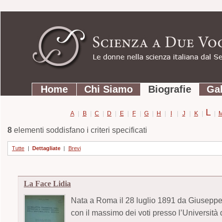
Strumenti
Salta
personali
ai
contenuti.
|
Salta
Sezioni
alla
Home
Chi Siamo
Biografie
Gal
navigazione
L
A
|
B
|
C
|
D
|
E
|
F
|
G
|
H
|
I
|
J
|
K
|
|
8
elementi soddisfano i criteri specificati
Tutte
|
Dettagliate
|
Brevi
La Face Lidia
Nata a Roma il 28 luglio 1891 da Giuseppe L
con il massimo dei voti presso l’Università 