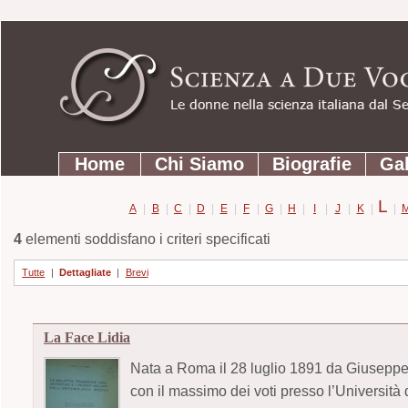
Strumenti
Salta
personali
ai
contenuti.
|
Salta
Sezioni
alla
Home
Chi Siamo
Biografie
Gal
navigazione
L
A
|
B
|
C
|
D
|
E
|
F
|
G
|
H
|
I
|
J
|
K
|
|
4
elementi soddisfano i criteri specificati
Tutte
|
Dettagliate
|
Brevi
La Face Lidia
Nata a Roma il 28 luglio 1891 da Giuseppe L
con il massimo dei voti presso l’Università 