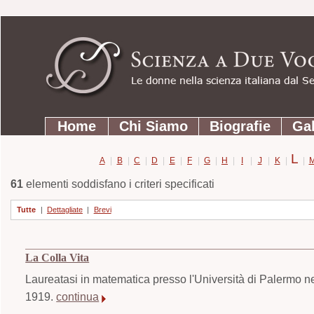
Strumenti
Salta
personali
ai
contenuti.
|
Salta
Sezioni
alla
Home
Chi Siamo
Biografie
Gal
navigazione
L
A
|
B
|
C
|
D
|
E
|
F
|
G
|
H
|
I
|
J
|
K
|
|
61
elementi soddisfano i criteri specificati
Tutte
|
Dettagliate
|
Brevi
La Colla Vita
Laureatasi in matematica presso l'Università di Palermo n
1919.
continua