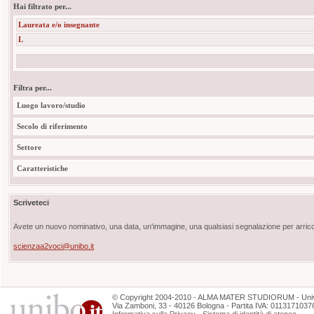
Hai filtrato per...
Laureata e/o insegnante
L
Filtra per...
Luogo lavoro/studio
Secolo di riferimento
Settore
Caratteristiche
Scriveteci
Avete un nuovo nominativo, una data, un'immagine, una qualsiasi segnalazione per arricch
scienzaa2voci@unibo.it
©
Copyright
2004-2010 - ALMA MATER STUDIORUM - Unive
Via Zamboni, 33 - 40126 Bologna - Partita IVA: 0113171037
Informativa sulla Privacy
-
Sistema di identità di ateneo