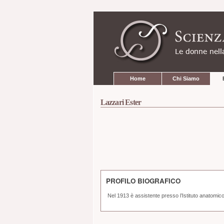
Strumenti
Salta
personali
ai
contenuti.
|
Salta
alla
navigazione
Sezioni
Home
Chi Siamo
Lazzari Ester
PROFILO BIOGRAFICO
Nel 1913 è assistente presso l’Istituto anatomico 