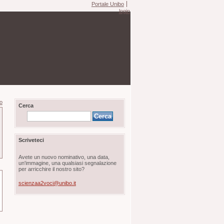
Portale Unibo
login
ro
Cerca
Scriveteci
Avete un nuovo nominativo, una data,
un'immagine, una qualsiasi segnalazione
per arricchire il nostro sito?
scienzaa2voci@unibo.it