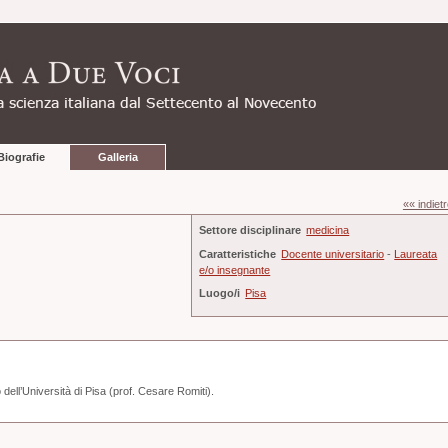
Biografie
Galleria
«« indiet
Settore disciplinare
medicina
Caratteristiche
Docente universitario
-
Laureata
e/o insegnante
Luogo/i
Pisa
dell’Università di Pisa (prof. Cesare Romiti).