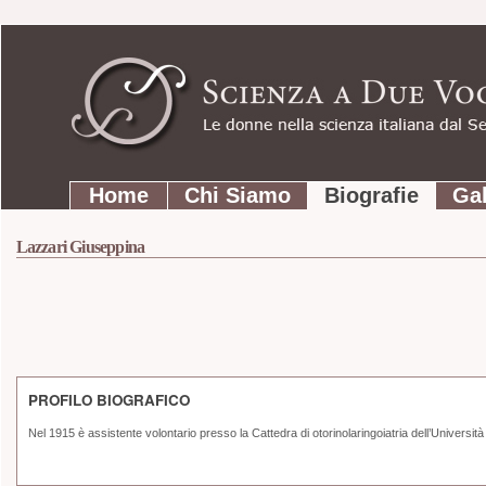
Strumenti
Salta
personali
ai
contenuti.
|
Salta
Sezioni
alla
Home
Chi Siamo
Biografie
Gal
navigazione
Lazzari Giuseppina
PROFILO BIOGRAFICO
Nel 1915 è assistente volontario presso la Cattedra di otorinolaringoiatria dell’Universit