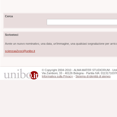
Cerca
Scriveteci
Avete un nuovo nominativo, una data, un'immagine, una qualsiasi segnalazione per arricch
scienzaa2voci@unibo.it
©
Copyright
2004-2010 - ALMA MATER STUDIORUM - Unive
Via Zamboni, 33 - 40126 Bologna - Partita IVA: 0113171037
Informativa sulla Privacy
-
Sistema di identità di ateneo