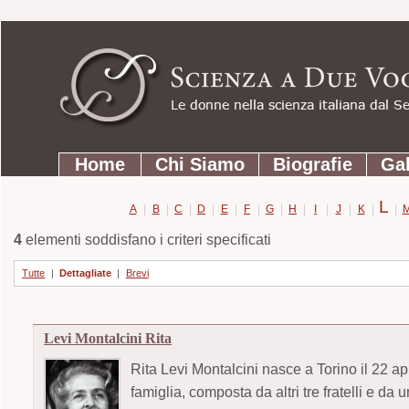
Strumenti
Salta
personali
ai
contenuti.
|
Salta
Sezioni
alla
Home
Chi Siamo
Biografie
Gal
navigazione
L
A
|
B
|
C
|
D
|
E
|
F
|
G
|
H
|
I
|
J
|
K
|
|
4
elementi soddisfano i criteri specificati
Tutte
|
Dettagliate
|
Brevi
Levi Montalcini Rita
Rita Levi Montalcini nasce a Torino il 22 a
famiglia, composta da altri tre fratelli e da