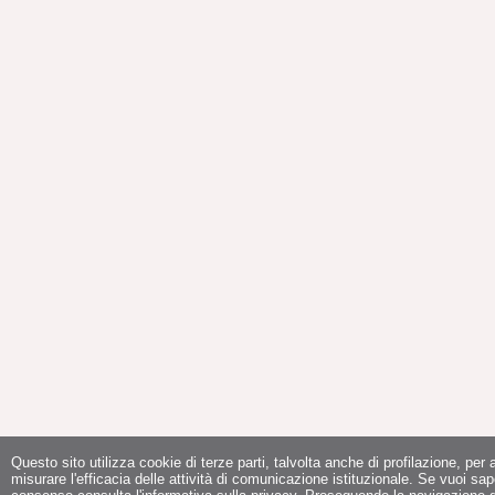
Questo sito utilizza cookie di terze parti, talvolta anche di profilazione, per a
misurare l'efficacia delle attività di comunicazione istituzionale. Se vuoi sap