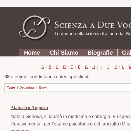
Strumenti
Salta
personali
ai
contenuti.
|
Salta
Sezioni
alla
Home
Chi Siamo
Biografie
Gal
navigazione
A
|
B
|
C
|
D
|
E
|
F
|
G
|
H
|
I
|
J
|
K
|
L
|
98
elementi soddisfano i criteri specificati
Tutte
|
Dettagliate
|
Brevi
Alabastro Augusta
Nata a Genova, si laureò in medicina e chirurgia. Fu specia
Reattivi mentali per l'esame psicologico del fanciullo (Milan