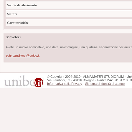
Secolo di riferimento
Settore
Caratteristiche
Scriveteci
Avete un nuovo nominativo, una data, un'immagine, una qualsiasi segnalazione per arricch
scienzaa2voci@unibo.it
©
Copyright
2004-2010 - ALMA MATER STUDIORUM - Unive
Via Zamboni, 33 - 40126 Bologna - Partita IVA: 0113171037
Informativa sulla Privacy
-
Sistema di identità di ateneo