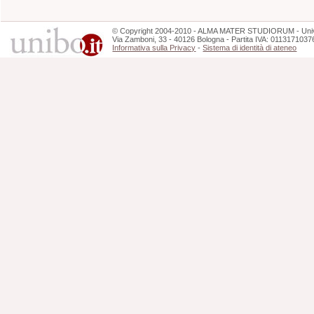
©
Copyright
2004-2010 - ALMA MATER STUDIORUM - Unive
Via Zamboni, 33 - 40126 Bologna - Partita IVA: 0113171037
Informativa sulla Privacy
-
Sistema di identità di ateneo