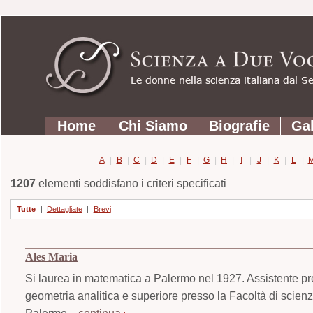
Strumenti
Salta
personali
ai
contenuti.
|
Salta
Sezioni
alla
Home
Chi Siamo
Biografie
Gal
navigazione
A
|
B
|
C
|
D
|
E
|
F
|
G
|
H
|
I
|
J
|
K
|
L
|
1207
elementi soddisfano i criteri specificati
Tutte
|
Dettagliate
|
Brevi
Ales Maria
Si laurea in matematica a Palermo nel 1927. Assistente pr
geometria analitica e superiore presso la Facoltà di scien