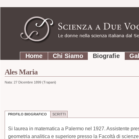
Strumenti
Salta
personali
ai
contenuti.
|
Salta
Sezioni
alla
Home
Chi Siamo
Biografie
Gal
navigazione
Ales Maria
Nata:
27 Dicembre 1899 (Trapani)
PROFILO BIOGRAFICO
SCRITTI
Si laurea in matematica a Palermo nel 1927. Assistente pre
geometria analitica e superiore presso la Facoltà di scienz