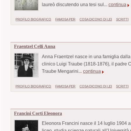
laureò discutendo una tesi sul...
continua
PROFILO BIOGRAFICO
FAMOSA PER
COSA DICONO DI LEI
SCRITTI
Fraentzel Celli Anna
Anna Fraentzel nasce in una famiglia dalla l
clinico Luigi Traube (1818-1876), il padre O
Traube Mengarini...
continua
PROFILO BIOGRAFICO
FAMOSA PER
COSA DICONO DI LEI
SCRITTI
Francini Corti Eleonora
Eleonora Francini nasce il 14 luglio 1904 a 
liceo, studia scienze naturali all’Università