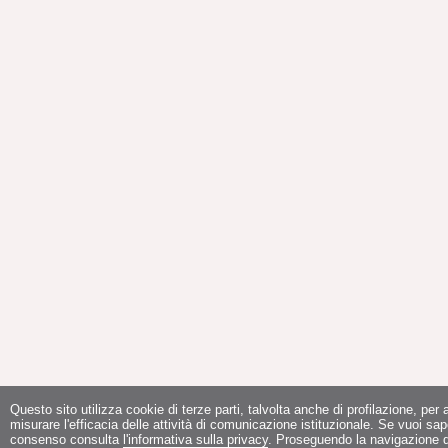
Questo sito utilizza cookie di terze parti, talvolta anche di profilazione, per a
misurare l'efficacia delle attività di comunicazione istituzionale. Se vuoi sap
consenso consulta
l'informativa sulla privacy
. Proseguendo la navigazione de