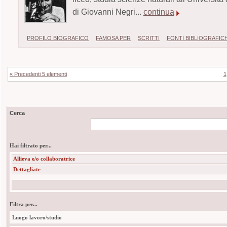
di Giovanni Negri...
continua
PROFILO BIOGRAFICO
FAMOSA PER
SCRITTI
FONTI BIBLIOGRAFIC
« Precedenti 5 elementi
1
Cerca
Hai filtrato per...
Allieva e/o collaboratrice
Dettagliate
Filtra per...
Luogo lavoro/studio