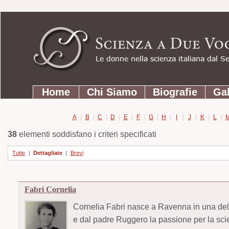
Strumenti
Salta
personali
ai
contenuti.
|
Salta
Sezioni
alla
Home
Chi Siamo
Biografie
Gal
navigazione
A
|
B
|
C
|
D
|
E
|
F
|
G
|
H
|
I
|
J
|
K
|
L
|
38
elementi soddisfano i criteri specificati
Tutte
|
Dettagliate
|
Brevi
Fabri Cornelia
Cornelia Fabri nasce a Ravenna in una delle
e dal padre Ruggero la passione per la sci