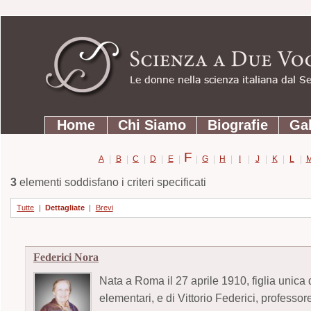
Strumenti
Salta
personali
ai
contenuti.
|
Salta
Sezioni
alla
Home
Chi Siamo
Biografie
Gal
navigazione
F
A
|
B
|
C
|
D
|
E
|
|
G
|
H
|
I
|
J
|
K
|
L
|
3
elementi soddisfano i criteri specificati
Tutte
|
Dettagliate
|
Brevi
Federici Nora
Nata a Roma il 27 aprile 1910, figlia unica d
elementari, e di Vittorio Federici, professo