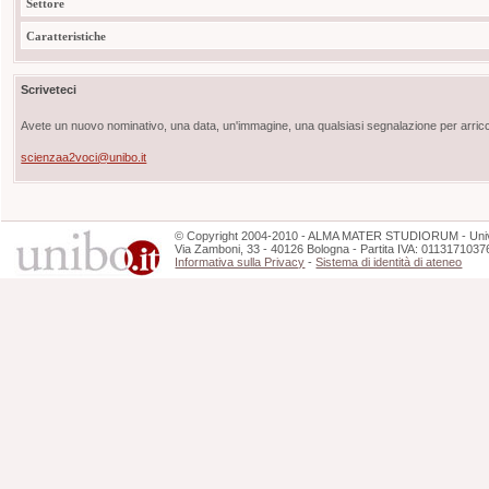
Settore
Caratteristiche
Scriveteci
Avete un nuovo nominativo, una data, un'immagine, una qualsiasi segnalazione per arricch
scienzaa2voci@unibo.it
©
Copyright
2004-2010 - ALMA MATER STUDIORUM - Unive
Via Zamboni, 33 - 40126 Bologna - Partita IVA: 0113171037
Informativa sulla Privacy
-
Sistema di identità di ateneo