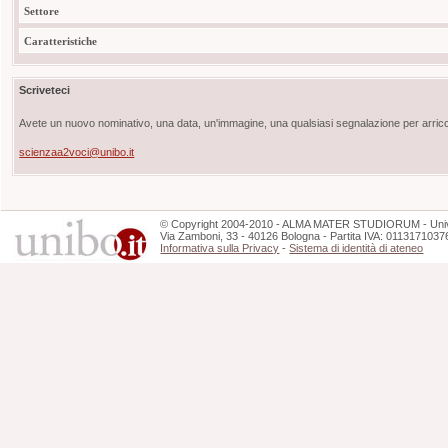
Settore
Caratteristiche
Scriveteci
Avete un nuovo nominativo, una data, un'immagine, una qualsiasi segnalazione per arricch
scienzaa2voci@unibo.it
©
Copyright
2004-2010 - ALMA MATER STUDIORUM - Unive
Via Zamboni, 33 - 40126 Bologna - Partita IVA: 0113171037
Informativa sulla Privacy
-
Sistema di identità di ateneo