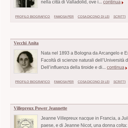
nella città di Valladolid, ove i...
continua
PROFILO BIOGRAFICO
FAMOSA PER
COSA DICONO DI LEI
SCRITTI
Vecchi Anita
Nata nel 1893 a Bologna da Arcangelo e Ersi
Facoltà di scienze naturali dell’Università 
Dell’influenza della tiroide e di...
continua
PROFILO BIOGRAFICO
FAMOSA PER
COSA DICONO DI LEI
SCRITTI
Villepreux Power Jeannette
Jeanne Villepreux nacque in Francia, a Juill
paese, e di Jeanne Nicot, una donna colta: 