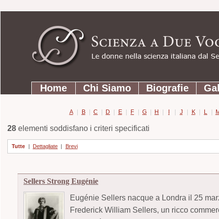
Strumenti
Salta
personali
ai
contenuti.
|
Salta
Sezioni
alla
Home
Chi Siamo
Biografie
Gal
navigazione
A
|
B
|
C
|
D
|
E
|
F
|
G
|
H
|
I
|
J
|
K
|
L
|
28
elementi soddisfano i criteri specificati
Tutte
|
Dettagliate
|
Brevi
Sellers Strong Eugénie
Eugénie Sellers nacque a Londra il 25 mar
Frederick William Sellers, un ricco commerc