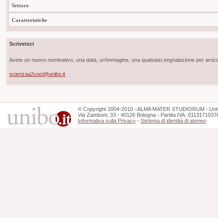
Settore
Caratteristiche
Scriveteci
Avete un nuovo nominativo, una data, un'immagine, una qualsiasi segnalazione per arricch
scienzaa2voci@unibo.it
©
Copyright
2004-2010 - ALMA MATER STUDIORUM - Unive
Via Zamboni, 33 - 40126 Bologna - Partita IVA: 0113171037
Informativa sulla Privacy
-
Sistema di identità di ateneo