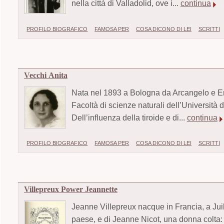
nella città di Valladolid, ove i...
continua
PROFILO BIOGRAFICO
FAMOSA PER
COSA DICONO DI LEI
SCRITTI
Vecchi Anita
Nata nel 1893 a Bologna da Arcangelo e Ersi
Facoltà di scienze naturali dell’Università 
Dell’influenza della tiroide e di...
continua
PROFILO BIOGRAFICO
FAMOSA PER
COSA DICONO DI LEI
SCRITTI
Villepreux Power Jeannette
Jeanne Villepreux nacque in Francia, a Juill
paese, e di Jeanne Nicot, una donna colta: 