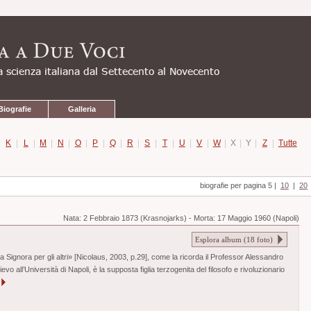
Biografie
Galleria
|
K
|
L
|
M
|
N
|
O
|
P
|
Q
|
R
|
S
|
T
|
U
|
V
|
W
|
X
|
Y
|
Z
|
Tutte
biografie per pagina 5
|
10
|
20
Nata:
2 Febbraio 1873 (Krasnojarks)
-
Morta:
17 Maggio 1960 (Napoli)
Esplora album (
18
foto)
la Signora per gli altri» [Nicolaus, 2003, p.29], come la ricorda il Professor Alessandro
evo all’Università di Napoli, è la supposta figlia terzogenita del filosofo e rivoluzionario