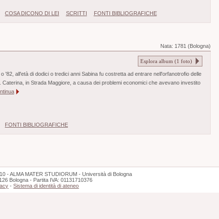
COSA DICONO DI LEI
SCRITTI
FONTI BIBLIOGRAFICHE
Nata:
1781 (Bologna)
Esplora album (
1
foto)
'82, all'età di dodici o tredici anni Sabina fu costretta ad entrare nell'orfanotrofio delle
S. Caterina, in Strada Maggiore, a causa dei problemi economici che avevano investito
ntinua
FONTI BIBLIOGRAFICHE
10 - ALMA MATER STUDIORUM - Università di Bologna
126 Bologna - Partita IVA: 01131710376
vacy
-
Sistema di identità di ateneo