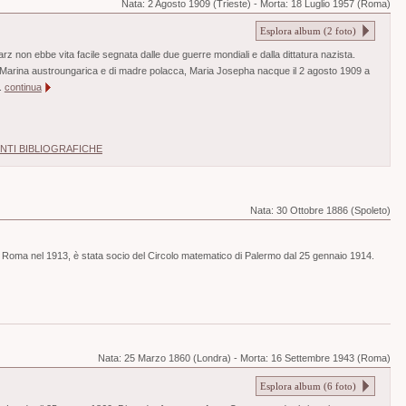
Nata:
2 Agosto 1909 (Trieste)
-
Morta:
18 Luglio 1957 (Roma)
Esplora album (
2
foto)
 non ebbe vita facile segnata dalle due guerre mondiali e dalla dittatura nazista.
ella Marina austroungarica e di madre polacca, Maria Josepha nacque il 2 agosto 1909 a
..
continua
NTI BIBLIOGRAFICHE
Nata:
30 Ottobre 1886 (Spoleto)
i Roma nel 1913, è stata socio del Circolo matematico di Palermo dal 25 gennaio 1914.
Nata:
25 Marzo 1860 (Londra)
-
Morta:
16 Settembre 1943 (Roma)
Esplora album (
6
foto)