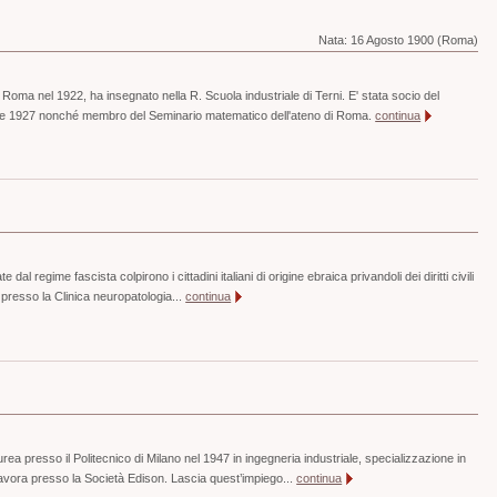
Nata:
16 Agosto 1900 (Roma)
 Roma nel 1922, ha insegnato nella R. Scuola industriale di Terni. E' stata socio del
re 1927 nonché membro del Seminario matematico dell'ateno di Roma.
continua
 dal regime fascista colpirono i cittadini italiani di origine ebraica privandoli dei diritti civili
o presso la Clinica neuropatologia...
continua
aurea presso il Politecnico di Milano nel 1947 in ingegneria industriale, specializzazione in
lavora presso la Società Edison. Lascia quest’impiego...
continua