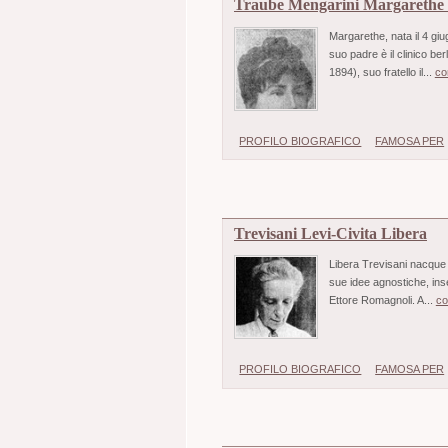
Traube Mengarini Margarethe 
Margarethe, nata il 4 giu
suo padre è il clinico be
1894), suo fratello il...
co
PROFILO BIOGRAFICO
FAMOSA PER
Trevisani Levi-Civita Libera
Libera Trevisani nacque a
sue idee agnostiche, ins
Ettore Romagnoli. A...
co
PROFILO BIOGRAFICO
FAMOSA PER