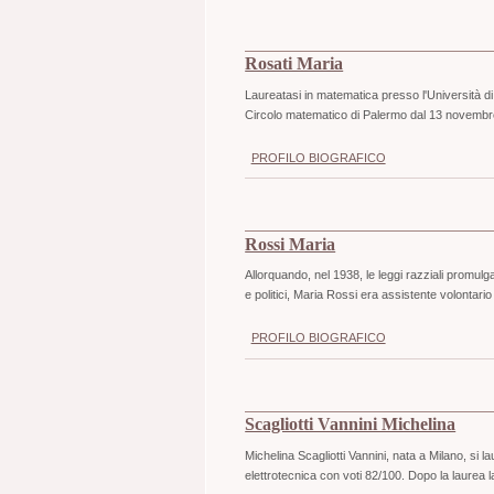
Rosati Maria
Laureatasi in matematica presso l'Università di
Circolo matematico di Palermo dal 13 novemb
PROFILO BIOGRAFICO
Rossi Maria
Allorquando, nel 1938, le leggi razziali promulgate
e politici, Maria Rossi era assistente volontari
PROFILO BIOGRAFICO
Scagliotti Vannini Michelina
Michelina Scagliotti Vannini, nata a Milano, si l
elettrotecnica con voti 82/100. Dopo la laurea 