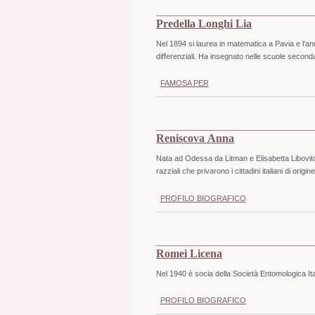
Predella Longhi Lia
Nel 1894 si laurea in matematica a Pavia e l'an
differenziali. Ha insegnato nelle scuole secon
FAMOSA PER
Reniscova Anna
Nata ad Odessa da Litman e Elisabetta Libovitch
razziali che privarono i cittadini italiani di origine 
PROFILO BIOGRAFICO
Romei Licena
Nel 1940 è socia della Società Entomologica It
PROFILO BIOGRAFICO