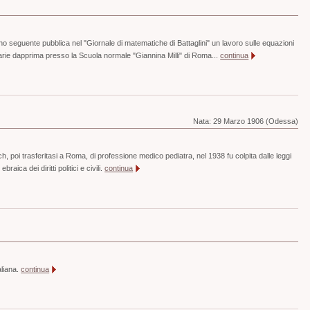
no seguente pubblica nel "Giornale di matematiche di Battaglini" un lavoro sulle equazioni
darie dapprima presso la Scuola normale "Giannina Milli" di Roma...
continua
Nata:
29 Marzo 1906 (Odessa)
, poi trasferitasi a Roma, di professione medico pediatra, nel 1938 fu colpita dalle leggi
ebraica dei diritti politici e civili.
continua
aliana.
continua