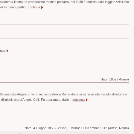
esidente a Roma, di professione medico pediatra, nel 1938 fu colpita dalle leggi razziali che
ritti civili e politici.
continua
inua
Nata:
1852 (Milano)
lla sua città Angelica Tommasi si trasferì a Roma dove si iscrisse alla Facoltà di lettere e
 di igienistica di Angelo Celli. Fu soprattutto dalle...
continua
Nata:
4 Giugno 1856 (Berlino)
-
Morta:
11 Dicembre 1912 (Anzio, Roma)