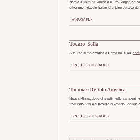
Nata a il Cairo da Maurizio e Eva Klinger, poi r
privarono i cittadini italiani di origine ebraica dei di
FAMOSA PER
Todaro Sofia
Si laurea in matematica a Roma nel 1899.
cont
PROFILO BIOGRAFICO
Tommasi De Vito Angelica
Nata a Milano, dopo gli studi medici compiuti ne
frequentò i corsi di filosofia di Antonio Labriola e
PROFILO BIOGRAFICO