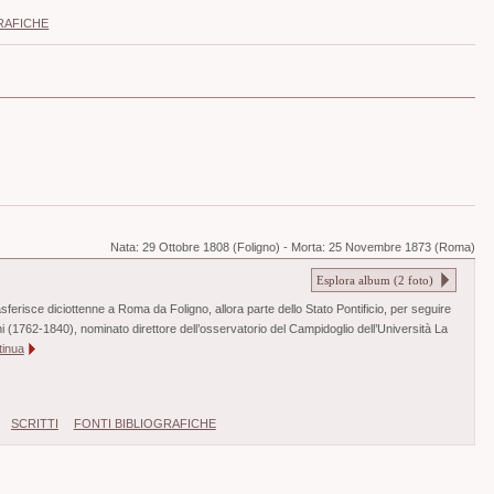
RAFICHE
Nata:
29 Ottobre 1808 (Foligno)
-
Morta:
25 Novembre 1873 (Roma)
Esplora album (
2
foto)
rasferisce diciottenne a Roma da Foligno, allora parte dello Stato Pontificio, per seguire
ini (1762-1840), nominato direttore dell’osservatorio del Campidoglio dell’Università La
tinua
SCRITTI
FONTI BIBLIOGRAFICHE