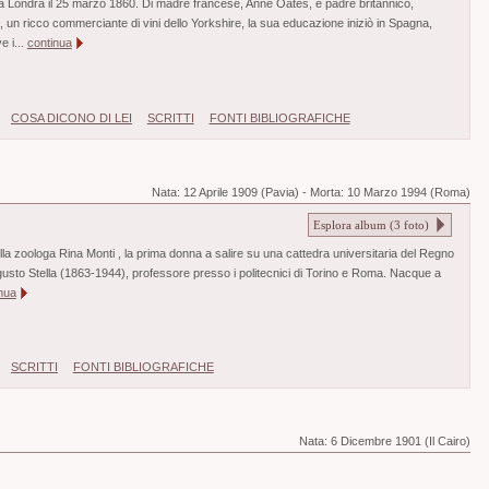
a Londra il 25 marzo 1860. Di madre francese, Anne Oates, e padre britannico,
, un ricco commerciante di vini dello Yorkshire, la sua educazione iniziò in Spagna,
ve i...
continua
COSA DICONO DI LEI
SCRITTI
FONTI BIBLIOGRAFICHE
Nata:
12 Aprile 1909 (Pavia)
-
Morta:
10 Marzo 1994 (Roma)
Esplora album (
3
foto)
 della zoologa Rina Monti , la prima donna a salire su una cattedra universitaria del Regno
ugusto Stella (1863-1944), professore presso i politecnici di Torino e Roma. Nacque a
nua
SCRITTI
FONTI BIBLIOGRAFICHE
Nata:
6 Dicembre 1901 (Il Cairo)