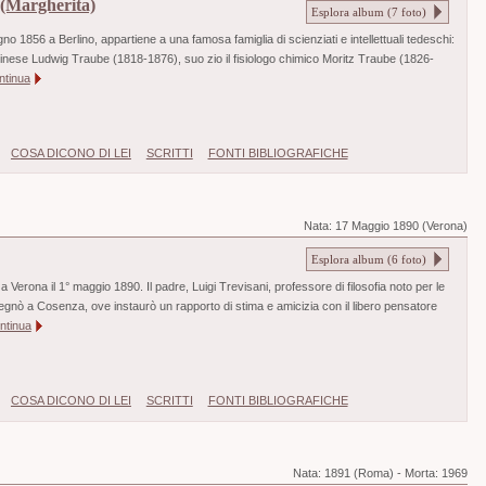
(Margherita)
Esplora album (
7
foto)
gno 1856 a Berlino, appartiene a una famosa famiglia di scienziati e intellettuali tedeschi:
rlinese Ludwig Traube (1818-1876), suo zio il fisiologo chimico Moritz Traube (1826-
ntinua
COSA DICONO DI LEI
SCRITTI
FONTI BIBLIOGRAFICHE
Nata:
17 Maggio 1890 (Verona)
Esplora album (
6
foto)
 Verona il 1° maggio 1890. Il padre, Luigi Trevisani, professore di filosofia noto per le
egnò a Cosenza, ove instaurò un rapporto di stima e amicizia con il libero pensatore
ntinua
COSA DICONO DI LEI
SCRITTI
FONTI BIBLIOGRAFICHE
Nata:
1891 (Roma)
-
Morta:
1969