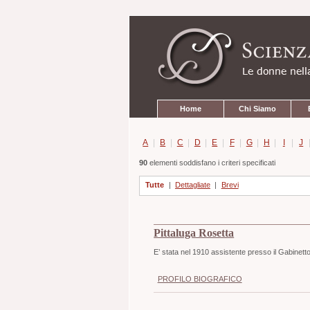
Strumenti
Salta
personali
ai
contenuti.
|
Salta
alla
navigazione
Sezioni
Home
Chi Siamo
A
|
B
|
C
|
D
|
E
|
F
|
G
|
H
|
I
|
J
90
elementi soddisfano i criteri specificati
Tutte
|
Dettagliate
|
Brevi
Pittaluga Rosetta
E’ stata nel 1910 assistente presso il Gabinetto
PROFILO BIOGRAFICO