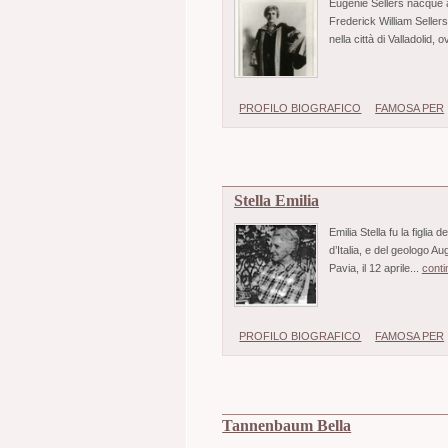
Eugénie Sellers nacque 
Frederick William Sellers
nella città di Valladolid, o
PROFILO BIOGRAFICO
FAMOSA PER
Stella Emilia
Emilia Stella fu la figlia
d’Italia, e del geologo A
Pavia, il 12 aprile...
conti
PROFILO BIOGRAFICO
FAMOSA PER
Tannenbaum Bella