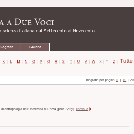
Biografie
Galleria
Tutte
|
K
|
L
|
M
|
N
|
O
|
P
|
Q
|
R
|
S
|
T
|
U
|
V
|
W
|
X
|
Y
|
Z
|
biografie per pagina
5
|
10
|
20
 di antropologia dell’Università di Roma (prof. Sergi).
continua