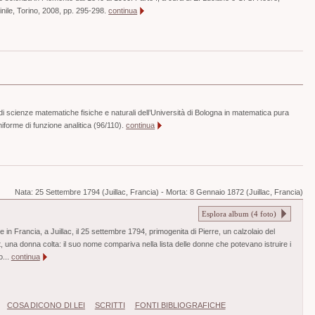
ile, Torino, 2008, pp. 295-298.
continua
i scienze matematiche fisiche e naturali dell’Università di Bologna in matematica pura
iforme di funzione analitica (96/110).
continua
Nata:
25 Settembre 1794 (Juillac, Francia)
-
Morta:
8 Gennaio 1872 (Juillac, Francia)
Esplora album (
4
foto)
in Francia, a Juillac, il 25 settembre 1794, primogenita di Pierre, un calzolaio del
 una donna colta: il suo nome compariva nella lista delle donne che potevano istruire i
o...
continua
COSA DICONO DI LEI
SCRITTI
FONTI BIBLIOGRAFICHE