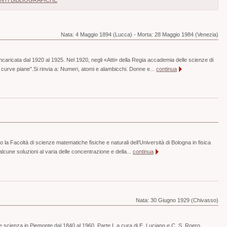
NTI BIBLIOGRAFICHE
Nata:
4 Maggio 1894 (Lucca)
-
Morta:
28 Maggio 1984 (Venezia)
ncaricata dal 1920 al 1925. Nel 1920, negli «Atti» della Regia accademia delle scienze di
i curve piane".Si rinvia a: Numeri, atomi e alambicchi. Donne e...
continua
la Facoltà di scienze matematiche fisiche e naturali dell’Università di Bologna in fisica
i alcune soluzioni al varia delle concentrazione e della...
continua
Nata:
30 Giugno 1929 (Chivasso)
e scienza in Piemonte dal 1840 al 1960. Parte I, a cura di E. Luciano e C. S. Roero,