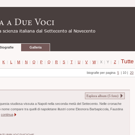
Biografie
Galleria
Tutte
|
K
|
L
|
M
|
N
|
O
|
P
|
Q
|
R
|
S
|
T
|
U
|
V
|
W
|
X
|
Y
|
Z
|
biografie per pagina
5
|
10
|
20
Esplora album (
5
foto)
questa studiosa vissuta a Napoli nella seconda metà del Settecento. Nelle cronache
uo nome compare tra quelli di napoletane illustri come Eleonora Barbapiccola, Faustina
.
continua