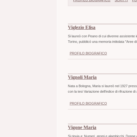
PROFILO BIOGRAFICO
SCRITTI
FO
Viglezio Elisa
Si laureò con Peano di cui divenne assistente i
Torino, pubblicò una memoria intitolata "Aree d
PROFILO BIOGRAFICO
Vignoli Maria
Nata a Bologna, Maria si laureò nel 1927 presso 
con la tesi Variazione dell’indice di rifrazione d
PROFILO BIOGRAFICO
Vigone Maria
Si rinvia a: Numeri, atomi e alambicchi. Donne 