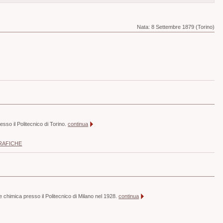
Nata:
8 Settembre 1879 (Torino)
resso il Politecnico di Torino.
continua
RAFICHE
le chimica presso il Politecnico di Milano nel 1928.
continua