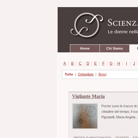
Strumenti
Salta
personali
ai
contenuti.
|
Salta
alla
navigazione
Sezioni
Home
Chi Siamo
A
|
B
|
C
|
D
|
E
|
F
|
G
|
H
|
I
|
J
Tutte
|
Dettagliate
|
Brevi
Vigilante Maria
Poche sono le tracce di 
cittadine del tempo, il s
Pignatelli, Maria Angela..