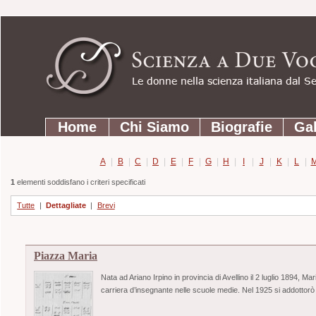
Strumenti
Salta
personali
ai
contenuti.
|
Salta
Sezioni
alla
Home
Chi Siamo
Biografie
Gal
navigazione
A
|
B
|
C
|
D
|
E
|
F
|
G
|
H
|
I
|
J
|
K
|
L
|
1
elementi soddisfano i criteri specificati
Tutte
|
Dettagliate
|
Brevi
Piazza Maria
Nata ad Ariano Irpino in provincia di Avellino il 2 luglio 1894, M
carriera d’insegnante nelle scuole medie. Nel 1925 si addottorò