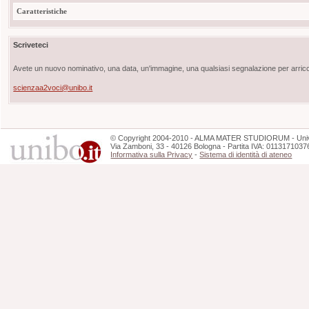
Caratteristiche
Scriveteci
Avete un nuovo nominativo, una data, un'immagine, una qualsiasi segnalazione per arricch
scienzaa2voci@unibo.it
©
Copyright
2004-2010 - ALMA MATER STUDIORUM - Unive
Via Zamboni, 33 - 40126 Bologna - Partita IVA: 0113171037
Informativa sulla Privacy
-
Sistema di identità di ateneo