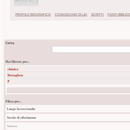
PROFILO BIOGRAFICO
COSA DICONO DI LEI
SCRITTI
FONTI BIBLI
Cerca
Hai filtrato per...
chimica
Dettagliate
P
Filtra per...
Luogo lavoro/studio
Secolo di riferimento
Settore