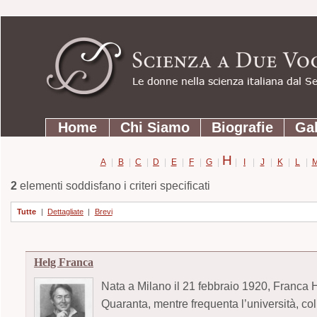
Strumenti
Salta
personali
ai
contenuti.
|
Salta
Sezioni
alla
Home
Chi Siamo
Biografie
Gal
navigazione
H
A
|
B
|
C
|
D
|
E
|
F
|
G
|
|
I
|
J
|
K
|
L
|
2
elementi soddisfano i criteri specificati
Tutte
|
Dettagliate
|
Brevi
Helg Franca
Nata a Milano il 21 febbraio 1920, Franca He
Quaranta, mentre frequenta l’università, co