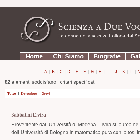
Strumenti
Salta
personali
ai
contenuti.
|
Salta
Sezioni
alla
Home
Chi Siamo
Biografie
Gal
navigazione
A
|
B
|
C
|
D
|
E
|
F
|
G
|
H
|
I
|
J
|
K
|
L
|
82
elementi soddisfano i criteri specificati
Tutte
|
Dettagliate
|
Brevi
Sabbatini Elvira
Proveniente dall’Università di Modena, Elvira si laurea ne
dell’Università di Bologna in matematica pura con la tesi In