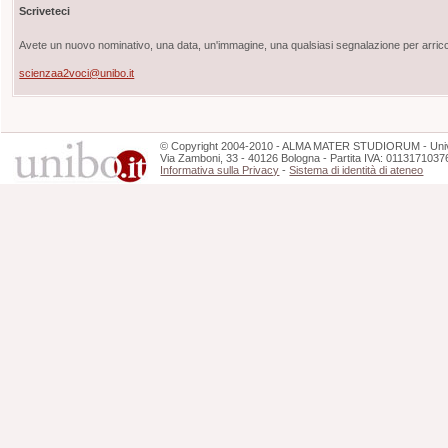
Scriveteci
Avete un nuovo nominativo, una data, un'immagine, una qualsiasi segnalazione per arricch
scienzaa2voci@unibo.it
©
Copyright
2004-2010 - ALMA MATER STUDIORUM - Unive
Via Zamboni, 33 - 40126 Bologna - Partita IVA: 0113171037
Informativa sulla Privacy
-
Sistema di identità di ateneo