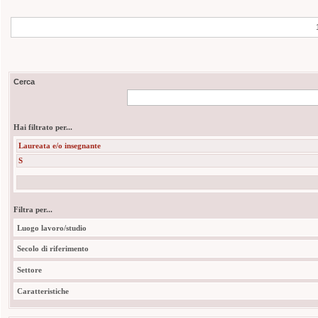
Cerca
Hai filtrato per...
Laureata e/o insegnante
S
Filtra per...
Luogo lavoro/studio
Secolo di riferimento
Settore
Caratteristiche