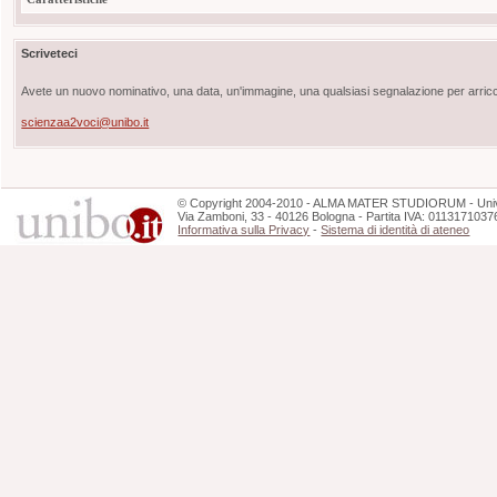
Scriveteci
Avete un nuovo nominativo, una data, un'immagine, una qualsiasi segnalazione per arricch
scienzaa2voci@unibo.it
©
Copyright
2004-2010 - ALMA MATER STUDIORUM - Unive
Via Zamboni, 33 - 40126 Bologna - Partita IVA: 0113171037
Informativa sulla Privacy
-
Sistema di identità di ateneo