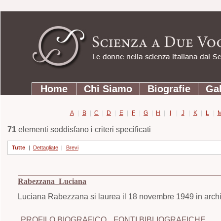
Strumenti
Salta
personali
ai
contenuti.
|
Salta
Sezioni
alla
Home
Chi Siamo
Biografie
Gal
navigazione
A
|
B
|
C
|
D
|
E
|
F
|
G
|
H
|
I
|
J
|
K
|
L
|
71
elementi soddisfano i criteri specificati
Tutte
|
Dettagliate
|
Brevi
Rabezzana Luciana
Luciana Rabezzana si laurea il 18 novembre 1949 in archite
PROFILO BIOGRAFICO
FONTI BIBLIOGRAFICHE