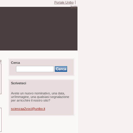
Portale Unibo
login
ro
Cerca
Scriveteci
Avete un nuovo nominativo, una data,
un'immagine, una qualsiasi segnalazione
per arricchire il nostro sito?
scienzaa2voci@unibo.it