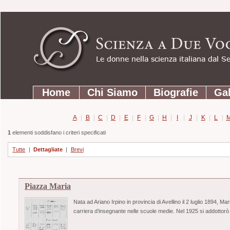
Strumenti
Salta
personali
ai
contenuti.
|
Salta
Sezioni
alla
Home
Chi Siamo
Biografie
Gal
navigazione
A
|
B
|
C
|
D
|
E
|
F
|
G
|
H
|
I
|
J
|
K
|
L
|
1
elementi soddisfano i criteri specificati
Tutte
|
Dettagliate
|
Brevi
Piazza Maria
Nata ad Ariano Irpino in provincia di Avellino il 2 luglio 1894, M
carriera d’insegnante nelle scuole medie. Nel 1925 si addottorò