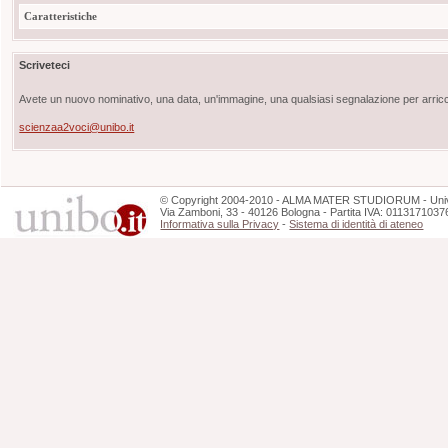
Caratteristiche
Scriveteci
Avete un nuovo nominativo, una data, un'immagine, una qualsiasi segnalazione per arricch
scienzaa2voci@unibo.it
©
Copyright
2004-2010 - ALMA MATER STUDIORUM - Unive
Via Zamboni, 33 - 40126 Bologna - Partita IVA: 0113171037
Informativa sulla Privacy
-
Sistema di identità di ateneo