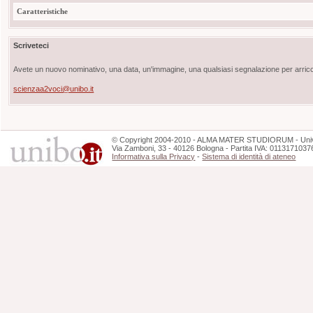
Caratteristiche
Scriveteci
Avete un nuovo nominativo, una data, un'immagine, una qualsiasi segnalazione per arricch
scienzaa2voci@unibo.it
©
Copyright
2004-2010 - ALMA MATER STUDIORUM - Unive
Via Zamboni, 33 - 40126 Bologna - Partita IVA: 0113171037
Informativa sulla Privacy
-
Sistema di identità di ateneo