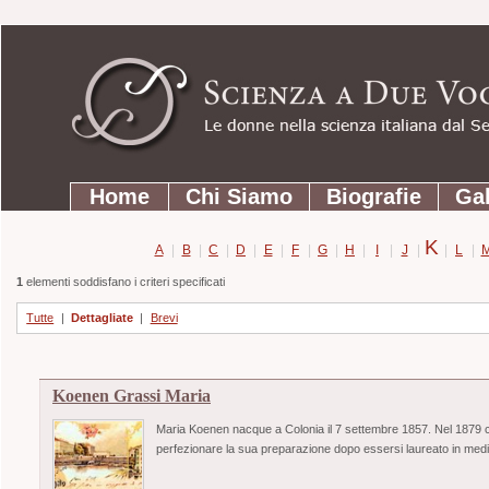
Strumenti
Salta
personali
ai
contenuti.
|
Salta
Sezioni
alla
Home
Chi Siamo
Biografie
Gal
navigazione
K
A
|
B
|
C
|
D
|
E
|
F
|
G
|
H
|
I
|
J
|
|
L
|
1
elementi soddisfano i criteri specificati
Tutte
|
Dettagliate
|
Brevi
Koenen Grassi Maria
Maria Koenen nacque a Colonia il 7 settembre 1857. Nel 1879 co
perfezionare la sua preparazione dopo essersi laureato in med