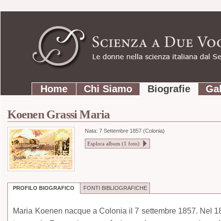
Strumenti
Salta
personali
ai
contenuti.
|
Salta
Sezioni
alla
Home
Chi Siamo
Biografie
Gal
navigazione
Koenen Grassi Maria
Nata:
7 Settembre 1857 (Colonia)
Esplora album (
1
foto)
PROFILO BIOGRAFICO
FONTI BIBLIOGRAFICHE
Maria Koenen nacque a Colonia il 7 settembre 1857. Nel 187