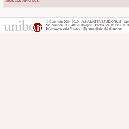
scienzaa2voci@unibo.it
©
Copyright
2004-2010 - ALMA MATER STUDIORUM - Unive
Via Zamboni, 33 - 40126 Bologna - Partita IVA: 0113171037
Informativa sulla Privacy
-
Sistema di identità di ateneo