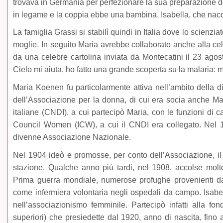
trovava in Germania per perfezionare la sua preparazione d
in legame e la coppia ebbe una bambina, Isabella, che nac
La famiglia Grassi si stabilì quindi in Italia dove lo scienzi
moglie. In seguito Maria avrebbe collaborato anche alla cel
da una celebre cartolina inviata da Montecatini il 23 ago
Cielo mi aiuta, ho fatto una grande scoperta su la malaria: 
Maria Koenen fu particolarmente attiva nell’ambito della di
dell’Associazione per la donna, di cui era socia anche Ma
italiane (CNDI), a cui partecipò Maria, con le funzioni di ca
Council Women (ICW), a cui il CNDI era collegato. Nel 1
divenne Associazione Nazionale.
Nel 1904 ideò e promosse, per conto dell’Associazione, il
stazione. Qualche anno più tardi, nel 1908, accolse molt
Prima guerra mondiale, numerose profughe provenienti da t
come infermiera volontaria negli ospedali da campo. Isab
nell’associazionismo femminile. Partecipò infatti alla fon
superiori) che presiedette dal 1920, anno di nascita, fino a