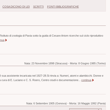
COSA DICONO DI LEI
SCRITTI
FONTI BIBLIOGRAFICHE
Istituto di zoologia di Pavia sotto la guida di Cesare Artom ricerche sul ciclo riproduttivo
inua
Nata:
23 Novembre 1898 (Siracusa)
-
Morta:
8 Giugno 1985 (Torino)
 sua assistente incaricata nel 1927-28.Si rinvia a: Numeri, atomi e alambicchi. Donne e
 a cura di E. Luciano e C. S. Roero, Centro studi e documentazione...
continua
Nata:
6 Settembre 1905 (Genova)
-
Morta:
16 Maggio 1992 (Pavia)