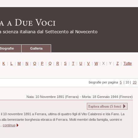
Biografie
Galleria
|
K
|
L
|
M
|
N
|
O
|
P
|
Q
|
R
|
S
|
T
|
U
|
V
|
W
|
X
|
Y
|
Z
|
Tutte
biografie per pagina
5
|
10
|
20
Nata:
10 Novembre 1891 (Ferrara)
-
Morta:
18 Gennaio 1944 (Firenze)
Esplora album (
5
foto)
l 10 novembre 1891 a Ferrara, ultima di quattro figli di Vito Calabresi e Ida Fano. La
 alla benestante borghesia ebraica di Ferrara. Molti membri della famiglia, uomini e
..
continua