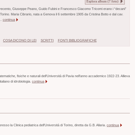
Esplora album (
7
foto)
vecento, Giuseppe Peano, Guido Fubini e Francesco Giacomo Tricomi erano i “decani”
 Torino. Maria Cibrario, nata a Genova il 6 settembre 1905 da Cristina Botto e dal cav.
..
continua
COSA DICONO DI LEI
SCRITTI
FONTI BIBLIOGRAFICHE
tematiche, fisiche e naturali dell'Università di Pavia nell'anno accademico 1922-23. Allieva
italiano di idrobiologia.
continua
esso la Clinica pediatrica dell'Università di Torino, diretta da G.B. Allaria.
continua