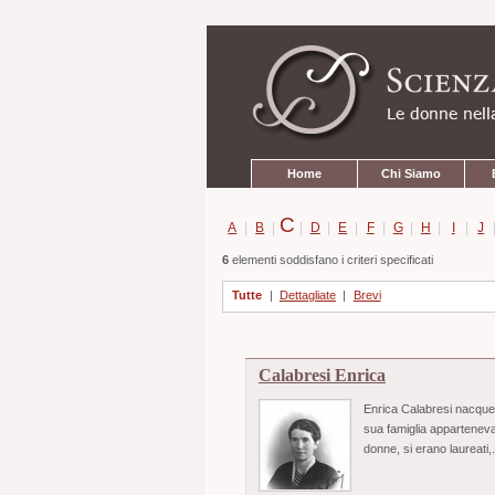
Strumenti
Salta
personali
ai
contenuti.
|
Salta
alla
navigazione
Sezioni
Home
Chi Siamo
C
A
|
B
|
|
D
|
E
|
F
|
G
|
H
|
I
|
J
6
elementi soddisfano i criteri specificati
Tutte
|
Dettagliate
|
Brevi
Calabresi Enrica
Enrica Calabresi nacque i
sua famiglia apparteneva
donne, si erano laureati,.