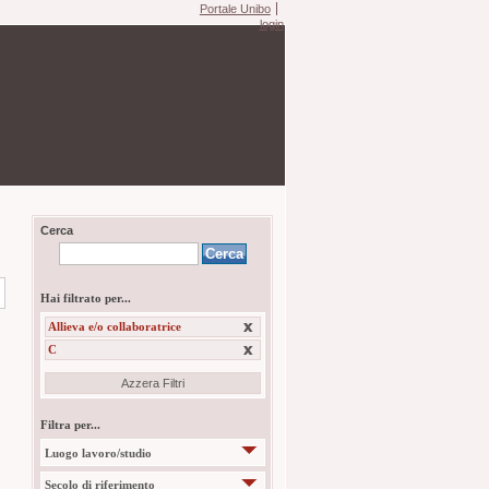
Portale Unibo
login
Cerca
Hai filtrato per...
Allieva e/o collaboratrice
C
Azzera Filtri
Filtra per...
Luogo lavoro/studio
Secolo di riferimento