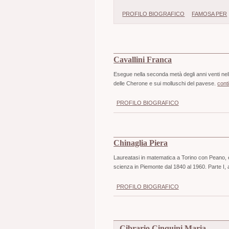
PROFILO BIOGRAFICO
FAMOSA PER
Cavallini Franca
Esegue nella seconda metà degli anni venti nell'
delle Cherone e sui molluschi del pavese.
cont
PROFILO BIOGRAFICO
Chinaglia Piera
Laureatasi in matematica a Torino con Peano, è
scienza in Piemonte dal 1840 al 1960. Parte I,
PROFILO BIOGRAFICO
Cibrario Cinquini Maria