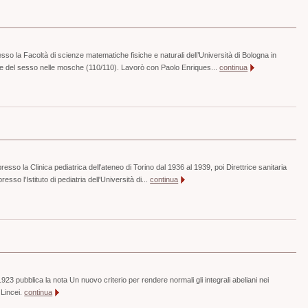
sso la Facoltà di scienze matematiche fisiche e naturali dell’Università di Bologna in
one del sesso nelle mosche (110/110). Lavorò con Paolo Enriques...
continua
 presso la Clinica pediatrica dell'ateneo di Torino dal 1936 al 1939, poi Direttrice sanitaria
presso l'Istituto di pediatria dell'Università di...
continua
23 pubblica la nota Un nuovo criterio per rendere normali gli integrali abeliani nei
 Lincei.
continua