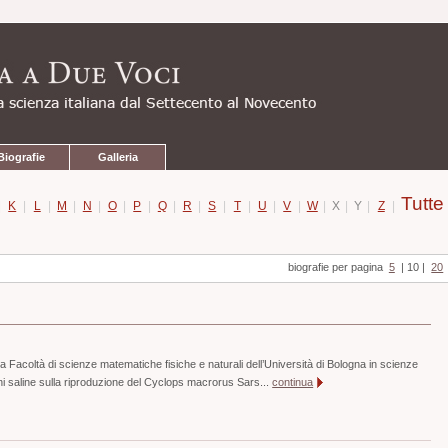
Biografie
Galleria
Tutte
|
K
|
L
|
M
|
N
|
O
|
P
|
Q
|
R
|
S
|
T
|
U
|
V
|
W
|
X
|
Y
|
Z
|
biografie per pagina
5
|
10
|
20
 Facoltà di scienze matematiche fisiche e naturali dell’Università di Bologna in scienze
ioni saline sulla riproduzione del Cyclops macrorus Sars...
continua