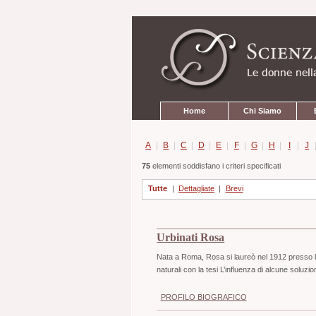
Strumenti
Salta
personali
ai
contenuti.
|
Salta
alla
navigazione
Sezioni
Home
Chi Siamo
A
|
B
|
C
|
D
|
E
|
F
|
G
|
H
|
I
|
J
75
elementi soddisfano i criteri specificati
Tutte
|
Dettagliate
|
Brevi
Urbinati Rosa
Nata a Roma, Rosa si laureò nel 1912 presso la
naturali con la tesi L’influenza di alcune soluz
PROFILO BIOGRAFICO