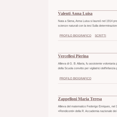
Valenti Anna Luisa
Nata a Siena, Anna Luisa si laureò nel 1914 pre
scienze naturali con la tesi Sulla determinazi
PROFILO BIOGRAFICO
SCRITTI
Vercellesi Pierina
Allieva di G. B. Allaria, fu assistente volontaria
della Scuola convitto per vigilatrici dell'infanzia 
PROFILO BIOGRAFICO
Zappelloni Maria Teresa
Allieva del matematico Federigo Enriques, nel 19
«Rendiconti» della R. Accademia nazionale dei