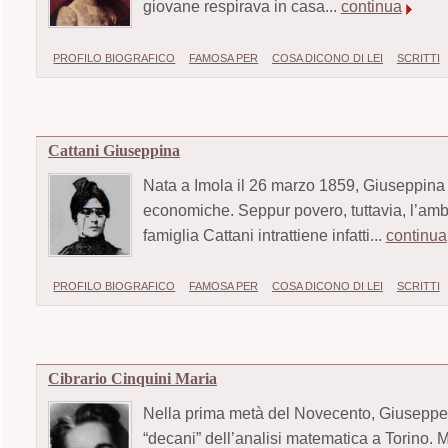
giovane respirava in casa...
continua
PROFILO BIOGRAFICO
FAMOSA PER
COSA DICONO DI LEI
SCRITTI
Cattani Giuseppina
Nata a Imola il 26 marzo 1859, Giuseppina 
economiche. Seppur povero, tuttavia, l’ambie
famiglia Cattani intrattiene infatti...
continua
PROFILO BIOGRAFICO
FAMOSA PER
COSA DICONO DI LEI
SCRITTI
Cibrario Cinquini Maria
Nella prima metà del Novecento, Giuseppe
“decani” dell’analisi matematica a Torino. 