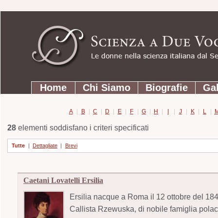
Strumenti
Salta
personali
ai
contenuti.
|
Salta
Sezioni
alla
Home
Chi Siamo
Biografie
Gal
navigazione
A
|
B
|
C
|
D
|
E
|
F
|
G
|
H
|
I
|
J
|
K
|
L
|
28
elementi soddisfano i criteri specificati
Tutte
|
Dettagliate
|
Brevi
Caetani Lovatelli Ersilia
Ersilia nacque a Roma il 12 ottobre del 18
Callista Rzewuska, di nobile famiglia polacc