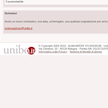
Caratteristiche
Scriveteci
Avete un nuovo nominativo, una data, un'immagine, una qualsiasi segnalazione per arricch
scienzaa2voci@unibo.it
©
Copyright
2004-2010 - ALMA MATER STUDIORUM - Unive
Via Zamboni, 33 - 40126 Bologna - Partita IVA: 0113171037
Informativa sulla Privacy
-
Sistema di identità di ateneo