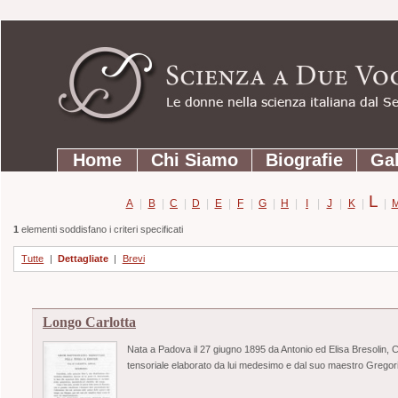
Strumenti
Salta
personali
ai
contenuti.
|
Salta
Sezioni
alla
Home
Chi Siamo
Biografie
Gal
navigazione
L
A
|
B
|
C
|
D
|
E
|
F
|
G
|
H
|
I
|
J
|
K
|
|
1
elementi soddisfano i criteri specificati
Tutte
|
Dettagliate
|
Brevi
Longo Carlotta
Nata a Padova il 27 giugno 1895 da Antonio ed Elisa Bresolin, Carl
tensoriale elaborato da lui medesimo e dal suo maestro Gregori