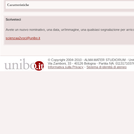
Caratteristiche
Scriveteci
Avete un nuovo nominativo, una data, un'immagine, una qualsiasi segnalazione per arricch
scienzaa2voci@unibo.it
©
Copyright
2004-2010 - ALMA MATER STUDIORUM - Unive
Via Zamboni, 33 - 40126 Bologna - Partita IVA: 0113171037
Informativa sulla Privacy
-
Sistema di identità di ateneo