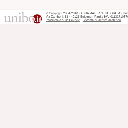
©
Copyright
2004-2010 - ALMA MATER STUDIORUM - Unive
Via Zamboni, 33 - 40126 Bologna - Partita IVA: 0113171037
Informativa sulla Privacy
-
Sistema di identità di ateneo