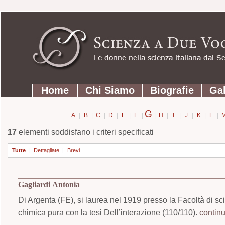
Strumenti
Salta
personali
ai
contenuti.
|
Salta
Sezioni
alla
Home
Chi Siamo
Biografie
Gal
navigazione
G
A
|
B
|
C
|
D
|
E
|
F
|
|
H
|
I
|
J
|
K
|
L
|
17
elementi soddisfano i criteri specificati
Tutte
|
Dettagliate
|
Brevi
Gagliardi Antonia
Di Argenta (FE), si laurea nel 1919 presso la Facoltà di sc
chimica pura con la tesi Dell’interazione (110/110).
contin