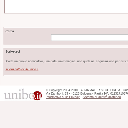
Cerca
Scriveteci
Avete un nuovo nominativo, una data, un'immagine, una qualsiasi segnalazione per arricch
scienzaa2voci@unibo.it
©
Copyright
2004-2010 - ALMA MATER STUDIORUM - Unive
Via Zamboni, 33 - 40126 Bologna - Partita IVA: 0113171037
Informativa sulla Privacy
-
Sistema di identità di ateneo