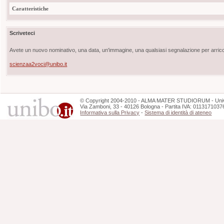
Caratteristiche
Scriveteci
Avete un nuovo nominativo, una data, un'immagine, una qualsiasi segnalazione per arricch
scienzaa2voci@unibo.it
©
Copyright
2004-2010 - ALMA MATER STUDIORUM - Unive
Via Zamboni, 33 - 40126 Bologna - Partita IVA: 0113171037
Informativa sulla Privacy
-
Sistema di identità di ateneo