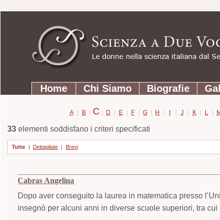
Strumenti
Salta
personali
ai
contenuti.
|
Salta
Sezioni
alla
Home
Chi Siamo
Biografie
Gal
navigazione
C
A
|
B
|
|
D
|
E
|
F
|
G
|
H
|
I
|
J
|
K
|
L
|
33
elementi soddisfano i criteri specificati
Tutte
|
Dettagliate
|
Brevi
Cabras Angelina
Dopo aver conseguito la laurea in matematica presso l’Unive
insegnò per alcuni anni in diverse scuole superiori, tra cui l