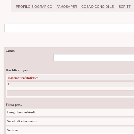
PROFILO BIOGRAFICO
FAMOSA PER
COSA DICONO DI LEI
SCRITTI
Cerca
Hai filtrato per...
matematica/statistica
C
Filtra per...
Luogo lavoro/studio
Secolo di riferimento
Settore