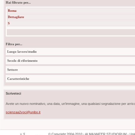
Hai filtrato per...
Roma
Dettagliate
S
Filtra per...
Luogo lavoro/studio
Secolo di riferimento
Settore
Caratteristiche
Scriveteci
Avete un nuovo nominativo, una data, un'immagine, una qualsiasi segnalazione per arricch
scienzaa2voci@unibo.it
©
Copyright
2004-2010 - ALMA MATER STUDIORUM - Unive