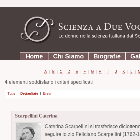
Strumenti
Salta
personali
ai
contenuti.
|
Salta
Sezioni
alla
Home
Chi Siamo
Biografie
Gal
navigazione
A
|
B
|
C
|
D
|
E
|
F
|
G
|
H
|
I
|
J
|
K
|
L
|
4
elementi soddisfano i criteri specificati
Tutte
|
Dettagliate
|
Brevi
Scarpellini Caterina
Caterina Scarpellini si trasferisce diciotten
seguire lo zio Feliciano Scarpellini (1762-