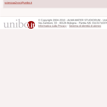
scienzaa2voci@unibo.it
©
Copyright
2004-2010 - ALMA MATER STUDIORUM - Unive
Via Zamboni, 33 - 40126 Bologna - Partita IVA: 0113171037
Informativa sulla Privacy
-
Sistema di identità di ateneo