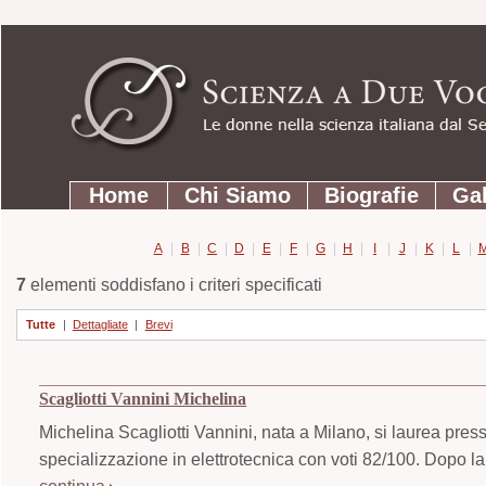
Strumenti
Salta
personali
ai
contenuti.
|
Salta
Sezioni
alla
Home
Chi Siamo
Biografie
Gal
navigazione
A
|
B
|
C
|
D
|
E
|
F
|
G
|
H
|
I
|
J
|
K
|
L
|
7
elementi soddisfano i criteri specificati
Tutte
|
Dettagliate
|
Brevi
Scagliotti Vannini Michelina
Michelina Scagliotti Vannini, nata a Milano, si laurea press
specializzazione in elettrotecnica con voti 82/100. Dopo l