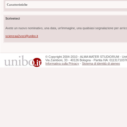
Caratteristiche
Scriveteci
Avete un nuovo nominativo, una data, un'immagine, una qualsiasi segnalazione per arricch
scienzaa2voci@unibo.it
©
Copyright
2004-2010 - ALMA MATER STUDIORUM - Unive
Via Zamboni, 33 - 40126 Bologna - Partita IVA: 0113171037
Informativa sulla Privacy
-
Sistema di identità di ateneo