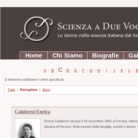
Strumenti
Salta
personali
ai
contenuti.
|
Salta
Sezioni
alla
Home
Chi Siamo
Biografie
Gal
navigazione
C
A
|
B
|
|
D
|
E
|
F
|
G
|
H
|
I
|
J
|
K
|
L
|
1
elementi soddisfano i criteri specificati
Tutte
|
Dettagliate
|
Brevi
Calabresi Enrica
Enrica Calabresi nacque il 10 novembre 1891 a Ferrara, ultima d
ebraica di Ferrara. Molti membri della famiglia, uomini e donne, s