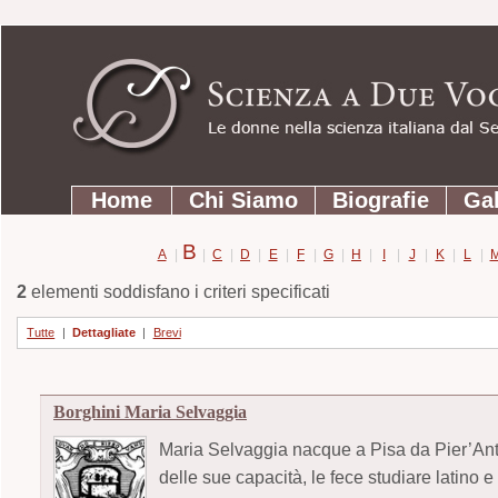
Strumenti
Salta
personali
ai
contenuti.
|
Salta
Sezioni
alla
Home
Chi Siamo
Biografie
Gal
navigazione
B
A
|
|
C
|
D
|
E
|
F
|
G
|
H
|
I
|
J
|
K
|
L
|
2
elementi soddisfano i criteri specificati
Tutte
|
Dettagliate
|
Brevi
Borghini Maria Selvaggia
Maria Selvaggia nacque a Pisa da Pier’Anton
delle sue capacità, le fece studiare latino 