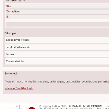
Hai filtrato per...
Pisa
Dettagliate
B
Filtra per...
Luogo lavoro/studio
Secolo di riferimento
Settore
Caratteristiche
Scriveteci
Avete un nuovo nominativo, una data, un'immagine, una qualsiasi segnalazione per arricch
scienzaa2voci@unibo.it
©
Copyright
2004-2010 - ALMA MATER STUDIORUM - Unive