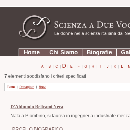
Strumenti
Salta
personali
ai
contenuti.
|
Salta
Sezioni
alla
Home
Chi Siamo
Biografie
Gal
navigazione
D
A
|
B
|
C
|
|
E
|
F
|
G
|
H
|
I
|
J
|
K
|
L
|
7
elementi soddisfano i criteri specificati
Tutte
|
Dettagliate
|
Brevi
D'Abbundo Beltrami Nera
Nata a Piombino, si laurea in ingegneria industriale mecca
PROFILO BIOGRAFICO