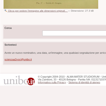
Clicca per vedere l'immagine alle dimensioni originali…
—
Dimensione
:
27.3 kB
Cerca
Scriveteci
Avete un nuovo nominativo, una data, un'immagine, una qualsiasi segnalazione per arricch
scienzaa2voci@unibo.it
©
Copyright
2004-2010 - ALMA MATER STUDIORUM - Unive
Via Zamboni, 33 - 40126 Bologna - Partita IVA: 0113171037
Informativa sulla Privacy
-
Sistema di identità di ateneo