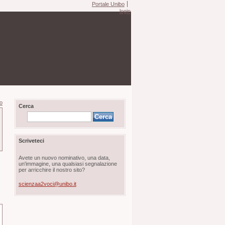
Portale Unibo
login
ro
Cerca
Scriveteci
Avete un nuovo nominativo, una data,
un'immagine, una qualsiasi segnalazione
per arricchire il nostro sito?
scienzaa2voci@unibo.it