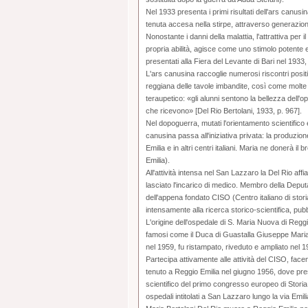
Nel 1933 presenta i primi risultati dell'ars canus
tenuta accesa nella stirpe, attraverso generazioni 
Nonostante i danni della malattia, l'attrattiva per 
propria abilità, agisce come uno stimolo potente e 
presentati alla Fiera del Levante di Bari nel 1933
L'ars canusina raccoglie numerosi riscontri positi
reggiana delle tavole imbandite, così come molte c
teraupetico: «gli alunni sentono la bellezza dell'
che ricevono» [Del Rio Bertolani, 1933, p. 967].
Nel dopoguerra, mutati l'orientamento scientifico 
canusina passa all'iniziativa privata: la produzi
Emilia e in altri centri italiani. Maria ne donerà i
Emilia).
All'attività intensa nel San Lazzaro la Del Rio aff
lasciato l'incarico di medico. Membro della Deput
dell'appena fondato CISO (Centro italiano di storia
intensamente alla ricerca storico-scientifica, pubb
L'origine dell'ospedale di S. Maria Nuova di Reggio
famosi come il Duca di Guastalla Giuseppe Maria Gon
nel 1959, fu ristampato, riveduto e ampliato nel 
Partecipa attivamente alle attività del CISO, fac
tenuto a Reggio Emilia nel giugno 1956, dove pres
scientifico del primo congresso europeo di Stori
ospedali intitolati a San Lazzaro lungo la via Emili