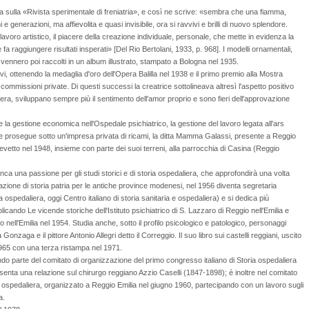
ina sulla «Rivista sperimentale di freniatria», e così ne scrive: «sembra che una fiamma,
e generazioni, ma affievolita e quasi invisibile, ora si ravvivi e brilli di nuovo splendore.
il lavoro artistico, il piacere della creazione individuale, personale, che mette in evidenza la
fa raggiungere risultati insperati» [Del Rio Bertolani, 1933, p. 968]. I modelli ornamentali,
, vennero poi raccolti in un album illustrato, stampato a Bologna nel 1935.
vi, ottenendo la medaglia d'oro dell'Opera Balilla nel 1938 e il primo premio alla Mostra
ommissioni private. Di questi successi la creatrice sottolineava altresì l'aspetto positivo
opera, sviluppano sempre più il sentimento dell'amor proprio e sono fieri dell'approvazione
e la gestione economica nell'Ospedale psichiatrico, la gestione del lavoro legata all'ars
one prosegue sotto un'impresa privata di ricami, la ditta Mamma Galassi, presente a Reggio
l brevetto nel 1948, insieme con parte dei suoi terreni, alla parrocchia di Casina (Reggio
ianca una passione per gli studi storici e di storia ospedaliera, che approfondirà una volta
azione di storia patria per le antiche province modenesi, nel 1956 diventa segretaria
 ospedaliera, oggi Centro italiano di storia sanitaria e ospedaliera) e si dedica più
licando Le vicende storiche dell'Istituto psichiatrico di S. Lazzaro di Reggio nell'Emilia e
 nell'Emilia nel 1954. Studia anche, sotto il profilo psicologico e patologico, personaggi
zaga e il pittore Antonio Allegri detto il Correggio. Il suo libro sui castelli reggiani, uscito
1965 con una terza ristampa nel 1971.
endo parte del comitato di organizzazione del primo congresso italiano di Storia ospedaliera
enta una relazione sul chirurgo reggiano Azzio Caselli (1847-1898); è inoltre nel comitato
a ospedaliera, organizzato a Reggio Emilia nel giugno 1960, partecipando con un lavoro sugli
a.