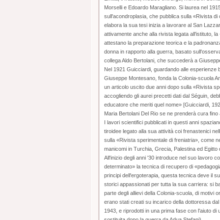
Morselli e Edoardo Maragliano. Si laurea nel 1915
sull'acondroplasia, che pubblica sulla «Rivista di
elabora la sua tesi inizia a lavorare al San Lazza
attivamente anche alla rivista legata all'istituto,
attestano la preparazione teorica e la padronanza d
donna in rapporto alla guerra, basato sull'osserv
collega Aldo Bertolani, che succederà a Giuseppe
Nel 1921 Guicciardi, guardando alle esperienze b
Giuseppe Montesano, fonda la Colonia-scuola Anton
un articolo uscito due anni dopo sulla «Rivista s
accogliendo gli aurei precetti dati dal Séguin, d
educatore che meriti quel nome» [Guicciardi, 1923
Maria Bertolani Del Rio se ne prenderà cura fino
I lavori scientifici pubblicati in questi anni spazi
tiroidee legato alla sua attività coi frenastenici n
sulla «Rivista sperimentale di freniatria», come nel
manicomi in Turchia, Grecia, Palestina ed Egitto 
All'inizio degli anni '30 introduce nel suo lavoro co
determinato» la tecnica di recupero di «pedagogia
principi dell'ergoterapia, questa tecnica deve il 
storici appassionati per tutta la sua carriera: si 
parte degli allievi della Colonia-scuola, di motivi o
erano stati creati su incarico della dottoressa da
1943, e riprodotti in una prima fase con l'aiuto d
sostituita dopo la guerra da Adua Stefani).