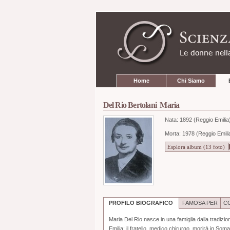
Strumenti
Salta
personali
ai
contenuti.
|
Salta
alla
navigazione
Sezioni
Home
Chi Siamo
Del Rio Bertolani Maria
Nata:
1892 (Reggio Emilia
Morta: 1978 (Reggio Emili
Esplora album (
13
foto)
PROFILO BIOGRAFICO
FAMOSA PER
CO
Maria Del Rio nasce in una famiglia dalla tradizio
Emilia; il fratello, medico chirurgo, morirà in S