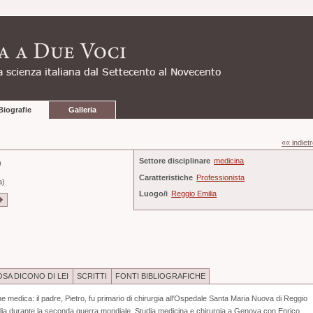
Biografie
Galleria
«« indiet
Settore disciplinare
medicina
)
Caratteristiche
Professionista
a)
Luogo/i
Reggio Emilia
SA DICONO DI LEI
SCRITTI
FONTI BIBLIOGRAFICHE
ne medica: il padre, Pietro, fu primario di chirurgia all'Ospedale Santa Maria Nuova di Reggio
omalia durante la seconda guerra mondiale. Studia medicina e chirurgia a Genova con Enrico