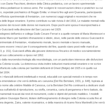
 con Dante Pacchioni, direttore della Clinica pediatrica, con un lavoro sperimentale
 clinica pediatrica» lo stesso anno. Per svolgere le «osservazioni clinico e pratiche» su cui
ro, ospedale psichiatrico di Reggio Emilia: vi rimarrà fino agli anni Quaranta, partecipando
 la «Rivista sperimentale di freniatria», con numerosi saggi originali e recensioni che ne
elle lingue straniere. Il primo contributo su tale rivista è del 1916, Le malattie mentali nella
azione dei ricoveri delle donne nei manicomi. Dopo pochi anni sposa il neuropsichiatra e
 Guicciardi nella direzione del San Lazzaro nel 1929.
olognesi dell'amico e collega Giulio Cesare Ferrari e a quelle romane di Maria Montessori e
io Marro per bambini «frenastenici e idioti», dove, nelle parole dello stesso Guicciardi in
perimentale di freniatria», «trattamento morale, lavoro mentale e lavoro manuale,
ebbono essere i mezzi per il conseguimento del fine, quando siano posti nelle mani di un
, p. 151]. Guicciardi affida alla giovane dottoressa l'incarico di medico sovraintendente:
 al suo collocamento a riposo nel 1952.
ano dalla neuroendocrinologia alla neurobiologia, con un particolare interesse alle disfunzioni
ella Colonia-scuola. La dottoressa visita inoltre istituzioni manicomiali straniere e ne scrive
l'articolo sulla colonia per bambini deficienti di Gheel (Belgio) del 1925 e in quello sui
del 1934.
n i «fanciulli deficenti intellettuali e morali, educabili con speciali metodi e in tempo non
 emendativa» che verrà definita ars canusina [Del Rio Bertolani, 1931, p. 648]. Ispirata ai
suo nome alla celebre Matilde di Canossa, cui la Bertolani Del Rio continuerà a dedicare studi
basa sull'attività di riproduzione, su stoffa, ceramica, carta di pergamena e ferro battuto, da
rnamentali ricavati dai resti di monumenti, codici e dipinti del periodo matildico. I modelli
l pittore Giuseppe Baroni, titolare dell'insegnamento di disegno nella Colonia-scuola fino al
i una degente, Zaira, valente ricamatrice, e della maestra di ricamo Nora Martinelli (che verrà