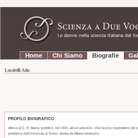
Strumenti
Salta
personali
ai
contenuti.
|
Salta
Sezioni
alla
Home
Chi Siamo
Biografie
Gal
navigazione
Locatelli Ada
PROFILO BIOGRAFICO
Allieva di G. B. Allaria, pubblicò, nel 1935, alcuni articoli in: «Sul ricorso ospedaliero 
pediatrica dell'Università di Torino, diretta da Allaria medesimo.