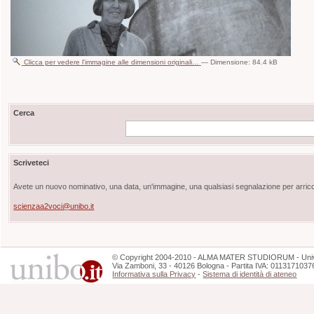
Clicca per vedere l'immagine alle dimensioni originali…
—
Dimensione
:
84.4 kB
Cerca
Scriveteci
Avete un nuovo nominativo, una data, un'immagine, una qualsiasi segnalazione per arricch
scienzaa2voci@unibo.it
©
Copyright
2004-2010 - ALMA MATER STUDIORUM - Unive
Via Zamboni, 33 - 40126 Bologna - Partita IVA: 0113171037
Informativa sulla Privacy
-
Sistema di identità di ateneo