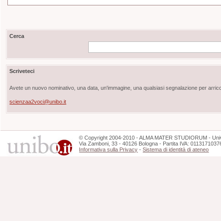
Cerca
Scriveteci
Avete un nuovo nominativo, una data, un'immagine, una qualsiasi segnalazione per arricch
scienzaa2voci@unibo.it
©
Copyright
2004-2010 - ALMA MATER STUDIORUM - Unive
Via Zamboni, 33 - 40126 Bologna - Partita IVA: 0113171037
Informativa sulla Privacy
-
Sistema di identità di ateneo