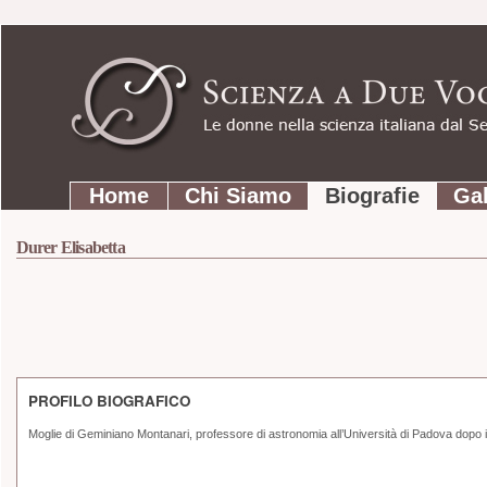
Strumenti
Salta
personali
ai
contenuti.
|
Salta
Sezioni
alla
Home
Chi Siamo
Biografie
Gal
navigazione
Durer Elisabetta
PROFILO BIOGRAFICO
Moglie di Geminiano Montanari, professore di astronomia all’Università di Padova dopo il