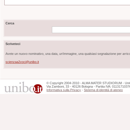
Cerca
Scriveteci
Avete un nuovo nominativo, una data, un'immagine, una qualsiasi segnalazione per arricch
scienzaa2voci@unibo.it
©
Copyright
2004-2010 - ALMA MATER STUDIORUM - Unive
Via Zamboni, 33 - 40126 Bologna - Partita IVA: 0113171037
Informativa sulla Privacy
-
Sistema di identità di ateneo