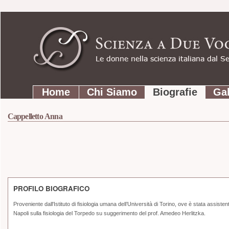
Strumenti
Salta
personali
ai
contenuti.
|
Salta
Sezioni
alla
Home
Chi Siamo
Biografie
Gal
navigazione
Cappelletto Anna
PROFILO BIOGRAFICO
Proveniente dall'Istituto di fisiologia umana dell’Università di Torino, ove è stata assist
Napoli sulla fisiologia del Torpedo su suggerimento del prof. Amedeo Herlitzka.