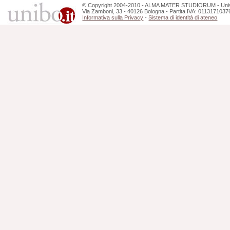
©
Copyright
2004-2010 - ALMA MATER STUDIORUM - Unive
Via Zamboni, 33 - 40126 Bologna - Partita IVA: 0113171037
Informativa sulla Privacy
-
Sistema di identità di ateneo