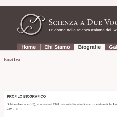
Strumenti
Salta
personali
ai
contenuti.
|
Salta
Sezioni
alla
Home
Chi Siamo
Biografie
Gal
navigazione
Fanzi Lea
PROFILO BIOGRAFICO
Di Montefiascone (VT), si laurea nel 1924 presso la Facoltà di scienze matematiche fisic
voto
75/110.