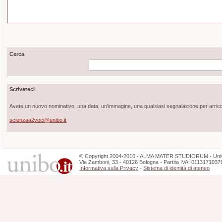
Cerca
Scriveteci
Avete un nuovo nominativo, una data, un'immagine, una qualsiasi segnalazione per arricch
scienzaa2voci@unibo.it
©
Copyright
2004-2010 - ALMA MATER STUDIORUM - Unive
Via Zamboni, 33 - 40126 Bologna - Partita IVA: 0113171037
Informativa sulla Privacy
-
Sistema di identità di ateneo