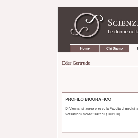
Strumenti
Salta
personali
ai
contenuti.
|
Salta
alla
navigazione
Sezioni
Home
Chi Siamo
Eder Gertrude
PROFILO BIOGRAFICO
Di Vienna, si laurea presso la Facoltà di medicina
versamenti pleurici saccati
(100/110).