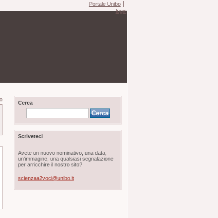
Portale Unibo
login
ro
Cerca
Scriveteci
Avete un nuovo nominativo, una data,
un'immagine, una qualsiasi segnalazione
per arricchire il nostro sito?
scienzaa2voci@unibo.it