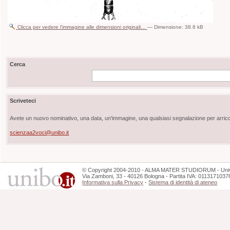
Clicca per vedere l'immagine alle dimensioni originali…
—
Dimensione
:
38.8 kB
Cerca
Scriveteci
Avete un nuovo nominativo, una data, un'immagine, una qualsiasi segnalazione per arricch
scienzaa2voci@unibo.it
©
Copyright
2004-2010 - ALMA MATER STUDIORUM - Unive
Via Zamboni, 33 - 40126 Bologna - Partita IVA: 0113171037
Informativa sulla Privacy
-
Sistema di identità di ateneo