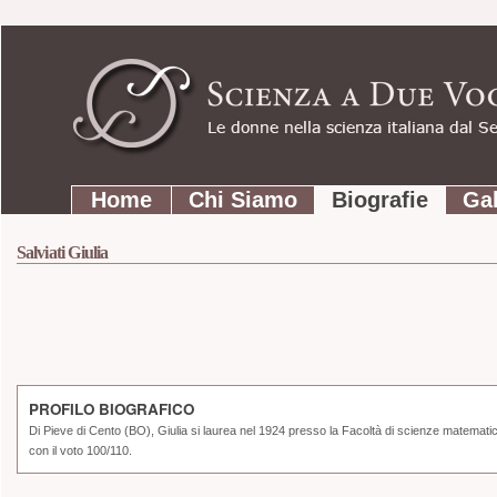
Strumenti
Salta
personali
ai
contenuti.
|
Salta
Sezioni
alla
Home
Chi Siamo
Biografie
Gal
navigazione
Salviati Giulia
PROFILO BIOGRAFICO
Di Pieve di Cento (BO), Giulia si laurea nel 1924 presso la Facoltà di scienze matematic
con il voto
100/110.